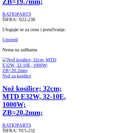
ZB=19.7mm;
RATIOPARTS
ŠIFRA:
'022-238
Ulogujte se za cenu i poručivanje.
Uporedi
Nema na zalihama
Nož za kosilice
Nož kosilice; 32cm;
MTD E32W, 32-10E,
1000W;
ZB=20.2mm;
RATIOPARTS
ŠIFRA:
'015-232