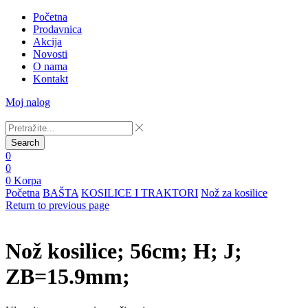
Početna
Prodavnica
Akcija
Novosti
O nama
Kontakt
Moj nalog
Search
0
0
0
Korpa
Početna
BAŠTA
KOSILICE I TRAKTORI
Nož za kosilice
Return to previous page
Nož kosilice; 56cm; H; J;
ZB=15.9mm;