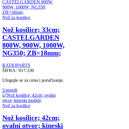
Nož za kosilice
Nož kosilice; 33cm;
CASTELGARDEN
800W, 900W, 1000W,
NG350; ZB=18mm;
RATIOPARTS
ŠIFRA:
'017-330
Ulogujte se za cenu i poručivanje.
Uporedi
Nož za kosilice
Nož kosilice; 42cm;
ovalni otvor; kineski