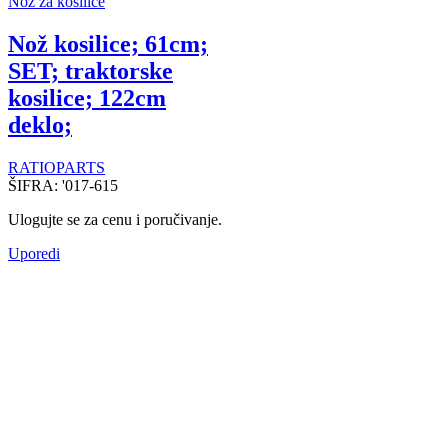
Nož za kosilice
Nož kosilice; 61cm;
SET; traktorske
kosilice; 122cm
deklo;
RATIOPARTS
ŠIFRA:
'017-615
Ulogujte se za cenu i poručivanje.
Uporedi