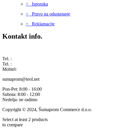
> Isporuka
> Pravo na odustajanje
> Reklamacije
Kontakt info.
Karađorđeva 68, 76311 Dvorovi, Bosna i Hercegovina
Tel. :
(+387) 055 350 468
Tel. :
(+387) 055 351 355
Mobtel:
(+387) 065 664 554
sumaprom@teol.net
Pon-Pet: 8:00 - 16:00
Subota: 8:00 - 12:00
Nedelja: ne radimo
Copyright © 2024, Šumaprom Commerce d.o.o.
Select at least 2 products
to compare