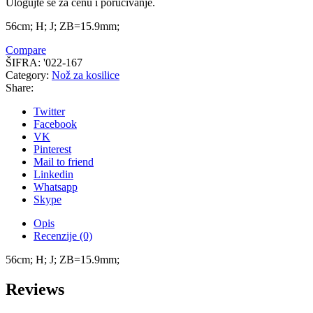
Ulogujte se za cenu i poručivanje.
56cm; H; J; ZB=15.9mm;
Compare
ŠIFRA:
'022-167
Category:
Nož za kosilice
Share:
Twitter
Facebook
VK
Pinterest
Mail to friend
Linkedin
Whatsapp
Skype
Opis
Recenzije (0)
56cm; H; J; ZB=15.9mm;
Reviews