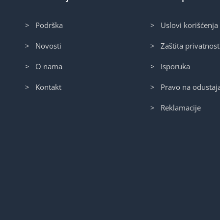
> Podrška
> Uslovi korišćenja
> Novosti
> Zaštita privatnost
> O nama
> Isporuka
> Kontakt
> Pravo na odustaj
> Reklamacije