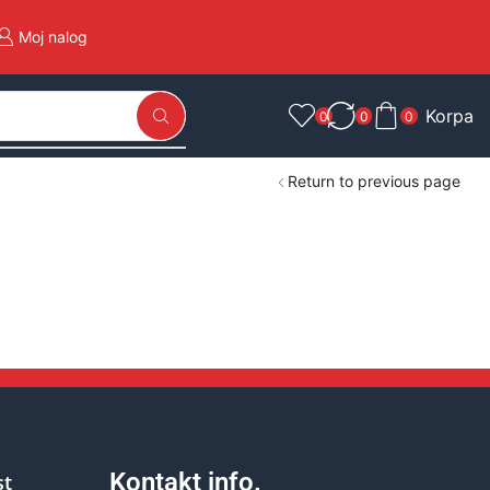
Moj nalog
Korpa
0
0
0
Return to previous page
Kontakt info.
st