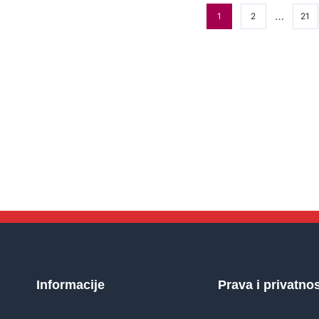
…
1
2
21
Informacije
Prava i privatno