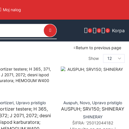
Moj nalog
Korpa
0
0
0
Return to previous page
Show
ortizeri
,
Upravo pristiglo
Auspuh
,
Novo
,
Upravo pristiglo
rtizer testere; H 365,
AUSPUH; SRV150; SHINERAY
 372; J 2071, 2072; desni
SHINERAY
ispod karburatora;
ŠIFRA:
'25012044182
HEMOGUM W400