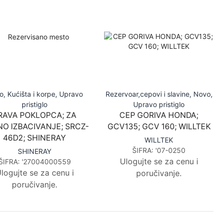
o
,
Kućišta i korpe
,
Upravo
Rezervoar,cepovi i slavine
,
Novo
,
pristiglo
Upravo pristiglo
RAVA POKLOPCA; ZA
CEP GORIVA HONDA;
O IZBACIVANJE; SRCZ-
GCV135; GCV 160; WILLTEK
46D2; SHINERAY
WILLTEK
ŠIFRA:
'07-0250
SHINERAY
Ulogujte se za cenu i
ŠIFRA:
'27004000559
logujte se za cenu i
poručivanje.
poručivanje.