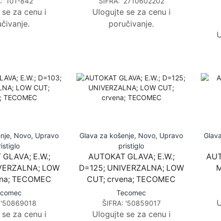
A:
'101-842
ŠIFRA:
'2710602202
 se za cenu i
Ulogujte se za cenu i
čivanje.
poručivanje.
U
nje
,
Novo
,
Upravo
Glava za košenje
,
Novo
,
Upravo
Glava
istiglo
pristiglo
GLAVA; E.W.;
AUTOKAT GLAVA; E.W.;
AUT
IVERZALNA; LOW
D=125; UNIVERZALNA; LOW
M
ena; TECOMEC
CUT; crvena; TECOMEC
ecomec
Tecomec
U
:
'50869018
ŠIFRA:
'50859017
 se za cenu i
Ulogujte se za cenu i