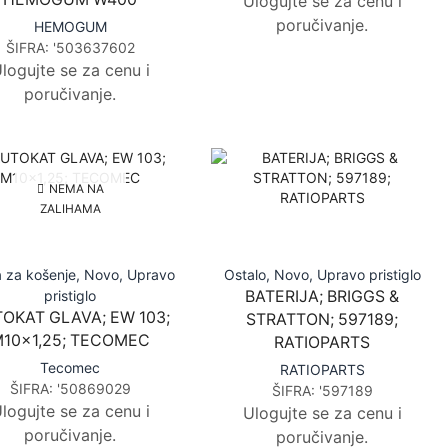
Ulogujte se za cenu i
poručivanje.
HEMOGUM
ŠIFRA:
'503637602
logujte se za cenu i
poručivanje.
NEMA NA
ZALIHAMA
 za košenje
,
Novo
,
Upravo
Ostalo
,
Novo
,
Upravo pristiglo
pristiglo
BATERIJA; BRIGGS &
OKAT GLAVA; EW 103;
STRATTON; 597189;
10x1,25; TECOMEC
RATIOPARTS
Tecomec
RATIOPARTS
ŠIFRA:
'50869029
ŠIFRA:
'597189
logujte se za cenu i
Ulogujte se za cenu i
poručivanje.
poručivanje.