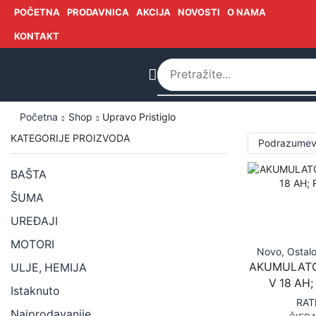
POČETNA
PRODAVNICA
AKCIJA
NOVOSTI
O NAMA
KONTAKT
Početna
Shop
Upravo Pristiglo
KATEGORIJE PROIZVODA
BAŠTA
ŠUMA
UREĐAJI
MOTORI
Novo
,
Ostal
AKUMULATOR
ULJE, HEMIJA
V 18 AH
Istaknuto
RAT
Najprodavanije