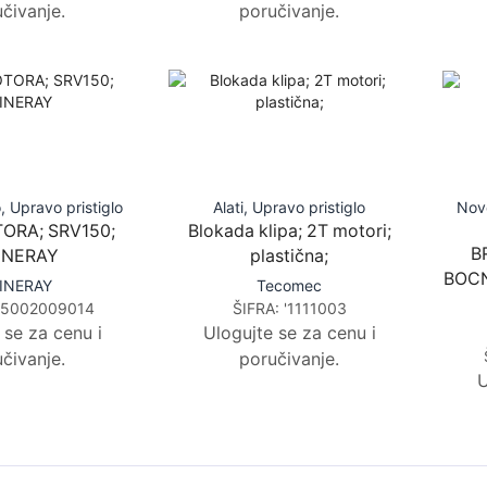
čivanje.
poručivanje.
o
,
Upravo pristiglo
Alati
,
Upravo pristiglo
Nov
ORA; SRV150;
Blokada klipa; 2T motori;
B
INERAY
plastična;
BOCN
INERAY
Tecomec
25002009014
ŠIFRA:
'1111003
 se za cenu i
Ulogujte se za cenu i
čivanje.
poručivanje.
U