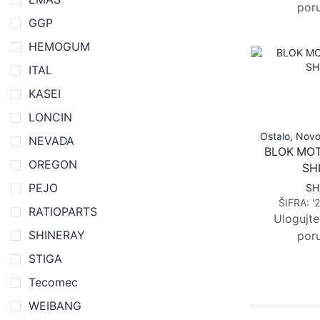
poru
GGP
HEMOGUM
ITAL
KASEI
LONCIN
Ostalo
,
Nov
NEVADA
BLOK MOT
OREGON
SH
SH
PEJO
ŠIFRA:
'
RATIOPARTS
Ulogujte
poru
SHINERAY
STIGA
Tecomec
WEIBANG