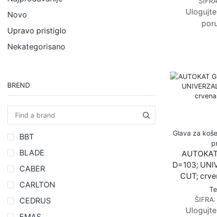
ŠIFR
Ulogujte
Novo
poru
Upravo pristiglo
Nekategorisano
BREND
Glava za koše
BBT
pr
BLADE
AUTOKAT 
D=103; UN
CABER
CUT; crv
CARLTON
T
ŠIFRA
CEDRUS
Ulogujte
EMAS