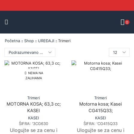
0
Početna
Shop
UREĐAJI
Trimeri
NEMA NA
ZALIHAMA
Trimeri
Trimeri
MOTORNA KOSA; 63,3 cc;
Motorna kosa; Kasei
KASEI
CG415Q33;
KASEI
KASEI
ŠIFRA:
'3CG630
ŠIFRA:
'CG415Q33
Ulogujte se za cenu i
Ulogujte se za cenu i