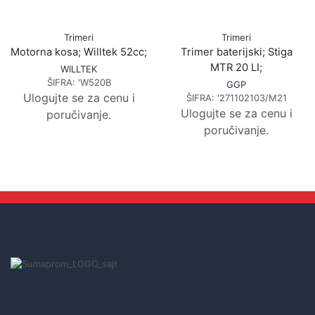
Trimeri
Trimeri
Motorna kosa; Willtek 52cc;
Trimer baterijski; Stiga
MTR 20 LI;
WILLTEK
ŠIFRA:
'W520B
GGP
Ulogujte se za cenu i
ŠIFRA:
'271102103/M21
Ulogujte se za cenu i
poručivanje.
poručivanje.