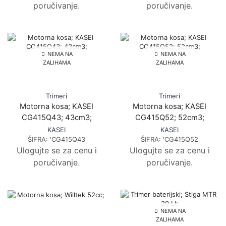
poručivanje.
poručivanje.
NEMA NA
NEMA NA
ZALIHAMA
ZALIHAMA
Trimeri
Trimeri
Motorna kosa; KASEI
Motorna kosa; KASEI
CG415Q43; 43cm3;
CG415Q52; 52cm3;
KASEI
KASEI
ŠIFRA:
'CG415Q43
ŠIFRA:
'CG415Q52
Ulogujte se za cenu i
Ulogujte se za cenu i
poručivanje.
poručivanje.
NEMA NA
ZALIHAMA