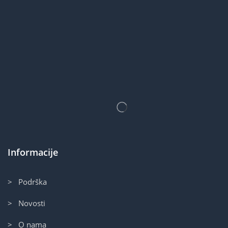
Informacije
> Podrška
> Novosti
> O nama