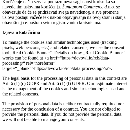
Korišćenje naših servisa podrazumeva saglasnost korisnika sa
navedenim uslovima korišćenja.
Šumaprom Commerce d.o.o.
se
obavezuje da će se pridržavati svega navedenog, a sve promene
uslova postaju važeće tek nakon objavljivanja na ovoj strani i slanja
obaveštenja e-poštom svim registrovanim korisnicima.
Izjava o kolačićima
To manage the cookies and similar technologies used (tracking
pixels, web beacons, etc.) and related consents, we use the consent
tool „Real Cookie Banner“. Details on how „Real Cookie Banner“
works can be found at <a href=“https://devowl.io/rcb/data-
processing/“ rel=“noreferrer“
target=“_blank“>https://devowl.io/rcb/data-processing/</a>.
The legal basis for the processing of personal data in this context are
Art. 6 (1) (c) GDPR and Art. 6 (1) (f) GDPR. Our legitimate interest
is the management of the cookies and similar technologies used and
the related consents.
The provision of personal data is neither contractually required nor
necessary for the conclusion of a contract. You are not obliged to
provide the personal data. If you do not provide the personal data,
we will not be able to manage your consents.