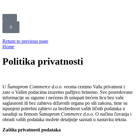
0
Return to previous page
Home
Politika privatnosti
U
Šumaprom Commerce d.o.o.
veoma cenimo Vašu privatnost i
zato o Vašim podacima izuzetno pažljivo brinemo. Sve posredovane
informacije su sigurne i nećemo ih ustupati trećem licu bez vaše
saglasnosti ili bez zahteva državnih organa po sili zakona, time su
ispunjeni potrebni zahtevi za bezbednost vaših ličnih podataka u
saradnji sa firmom
Šumaprom Commerce d.o.o.
O načinu čuvanja i
obradi vaših podataka možete detaljnije saznati u nastavku teksta.
Zaštita privatnosti podataka