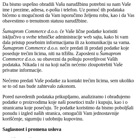
Da bismo uspešno obradili Vašu narudžbinu potrebni su nam Vaše
ime i prezime, adresa, e-pošta i telefon. Uz pomoć tih podataka
bićemo u mogućnosti da Vam isporučimo željenu robu, kao i da Vas
obavestimo o trenutnom statusu narudžbine.
Šumaprom Commerce d.o.o.
će Vaše lične podatke koristiti
isključivo u svrhe tehničke administracije web sajta, kako bi vam
dala pristup posebnim informacijama ili za komunikaciju sa vama.
Šumaprom Commerce d.o.o.
neće predati ili prodati podatke koje
poseduje trećim licima, niti na tržištu. Zaposleni u
Šumaprom
Commerce d.o.o.
su obavezni da poštuju poverljivost Vaših
podataka. Nikada i ni na koji način nećemo zloupotrebiti Vaše
privatne informacije.
Nećemo predati Vaše podatke za kontakt trećim licima, sem ukoliko
se to od nas bude zahtevalo zakonom.
Pored navedenih podataka prikupljamo, analiziramo i obrađujemo
podatke o proizvodima koje naši posetioci traže i kupuju, kao i o
stranicama koje posećuju. Te podatke koristimo da bismo poboljšali
ponudu i izgled naših stranica, omogućili Vam jednostavnije
korišćenje, sigurniju i udobniju kupovinu.
Saglasnost i promena uslova