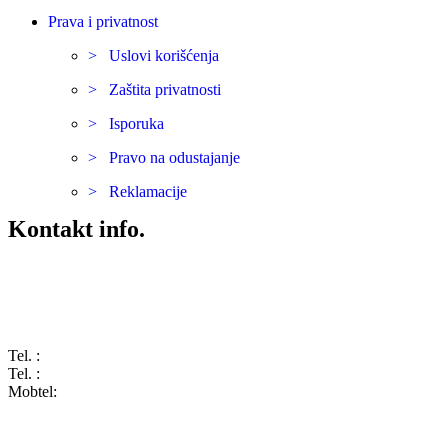
Prava i privatnost
> Uslovi korišćenja
> Zaštita privatnosti
> Isporuka
> Pravo na odustajanje
> Reklamacije
Kontakt info.
Karađorđeva 68, 76311 Dvorovi, Bosna i Hercegovina
Tel. :
(+387) 055 350 468
Tel. :
(+387) 055 351 355
Mobtel:
(+387) 065 664 554