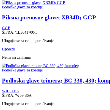
Podloške glave za košenje
Piksna prenosne glave; XB34D; GGP
GGP
ŠIFRA:
'1L3641700/1
Ulogujte se za cenu i poručivanje.
Uporedi
Nema na zalihama
Podloške glave za košenje
Podloška glave trimera; BC 330, 430; komp
WILLTEK
ŠIFRA:
'W69-36A
Ulogujte se za cenu i poručivanje.