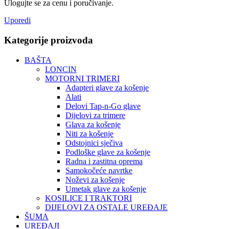
Ulogujte se za cenu i poručivanje.
Uporedi
Kategorije proizvoda
BAŠTA
LONCIN
MOTORNI TRIMERI
Adapteri glave za košenje
Alati
Delovi Tap-n-Go glave
Dijelovi za trimere
Glava za košenje
Niti za košenje
Odstojnici sječiva
Podloške glave za košenje
Radna i zastitna oprema
Samokočeće navrtke
Noževi za košenje
Umetak glave za košenje
KOSILICE I TRAKTORI
DIJELOVI ZA OSTALE UREĐAJE
ŠUMA
UREĐAJI