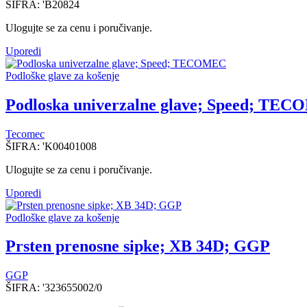
ŠIFRA:
'B20824
Ulogujte se za cenu i poručivanje.
Uporedi
Podloške glave za košenje
Podloska univerzalne glave; Speed; TE
Tecomec
ŠIFRA:
'K00401008
Ulogujte se za cenu i poručivanje.
Uporedi
Podloške glave za košenje
Prsten prenosne sipke; XB 34D; GGP
GGP
ŠIFRA:
'323655002/0