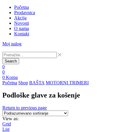
Početna
Prodavnica
Akcija
Novosti
O nama
Kontakt
Moj nalog
Search
0
0
0
Korpa
Početna
Shop
BAŠTA
MOTORNI TRIMERI
Podloške glave za košenje
Return to previous page
View as:
Grid
List