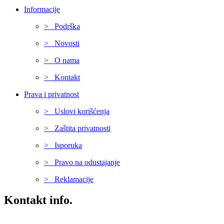
Informacije
> Podrška
> Novosti
> O nama
> Kontakt
Prava i privatnost
> Uslovi korišćenja
> Zaštita privatnosti
> Isporuka
> Pravo na odustajanje
> Reklamacije
Kontakt info.
Karađorđeva 68, 76311 Dvorovi, Bosna i Hercegovina