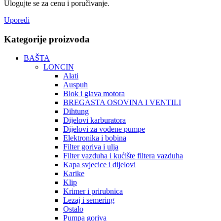
Ulogujte se za cenu i poručivanje.
Uporedi
Kategorije proizvoda
BAŠTA
LONCIN
Alati
Auspuh
Blok i glava motora
BREGASTA OSOVINA I VENTILI
Dihtung
Dijelovi karburatora
Dijelovi za vodene pumpe
Elektronika i bobina
Filter goriva i ulja
Filter vazduha i kućište filtera vazduha
Kapa svjecice i dijelovi
Karike
Klip
Krimer i prirubnica
Lezaj i semering
Ostalo
Pumpa goriva