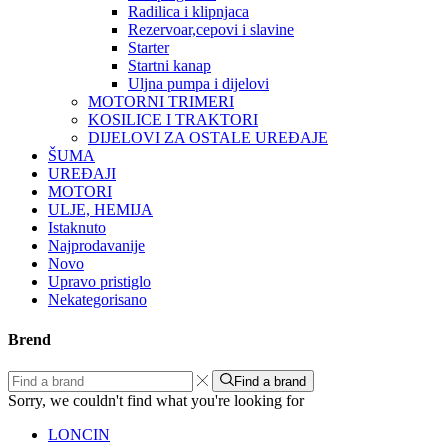
Radilica i klipnjaca
Rezervoar,cepovi i slavine
Starter
Startni kanap
Uljna pumpa i dijelovi
MOTORNI TRIMERI
KOSILICE I TRAKTORI
DIJELOVI ZA OSTALE UREĐAJE
ŠUMA
UREĐAJI
MOTORI
ULJE, HEMIJA
Istaknuto
Najprodavanije
Novo
Upravo pristiglo
Nekategorisano
Brend
Find a brand
Sorry, we couldn't find what you're looking for
LONCIN