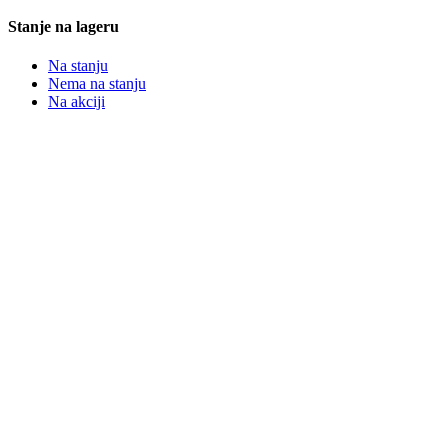
Stanje na lageru
Na stanju
Nema na stanju
Na akciji