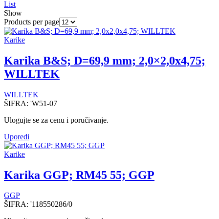
List
Show
Products per page
Karike
Karika B&S; D=69,9 mm; 2,0×2,0x4,75;
WILLTEK
WILLTEK
ŠIFRA:
'W51-07
Ulogujte se za cenu i poručivanje.
Uporedi
Karike
Karika GGP; RM45 55; GGP
GGP
ŠIFRA:
'118550286/0