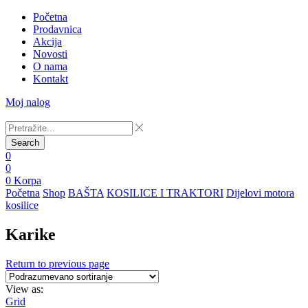
Početna
Prodavnica
Akcija
Novosti
O nama
Kontakt
Moj nalog
Search
0
0
0
Korpa
Početna
Shop
BAŠTA
KOSILICE I TRAKTORI
Dijelovi motora
kosilice
Karike
Return to previous page
View as:
Grid