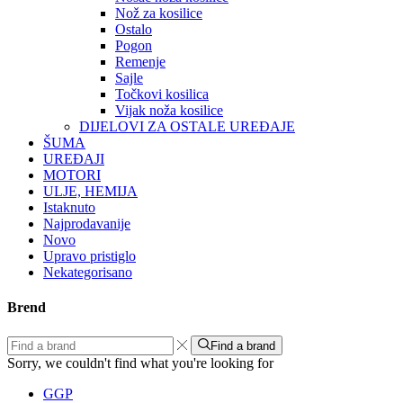
Nož za kosilice
Ostalo
Pogon
Remenje
Sajle
Točkovi kosilica
Vijak noža kosilice
DIJELOVI ZA OSTALE UREĐAJE
ŠUMA
UREĐAJI
MOTORI
ULJE, HEMIJA
Istaknuto
Najprodavanije
Novo
Upravo pristiglo
Nekategorisano
Brend
Find a brand
Sorry, we couldn't find what you're looking for
GGP