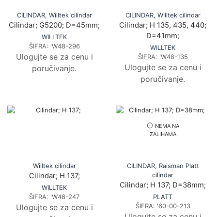
CILINDAR
,
Willtek cilindar
CILINDAR
,
Willtek cilindar
Cilindar; G5200; D=45mm;
Cilindar; H 135, 435, 440;
D=41mm;
WILLTEK
ŠIFRA:
'W48-296
WILLTEK
Ulogujte se za cenu i
ŠIFRA:
'W48-135
Ulogujte se za cenu i
poručivanje.
poručivanje.
NEMA NA
ZALIHAMA
Willtek cilindar
CILINDAR
,
Raisman Platt
cilindar
Cilindar; H 137;
Cilindar; H 137; D=38mm;
WILLTEK
ŠIFRA:
'W48-247
PLATT
ŠIFRA:
'60-00-213
Ulogujte se za cenu i
Ulogujte se za cenu i