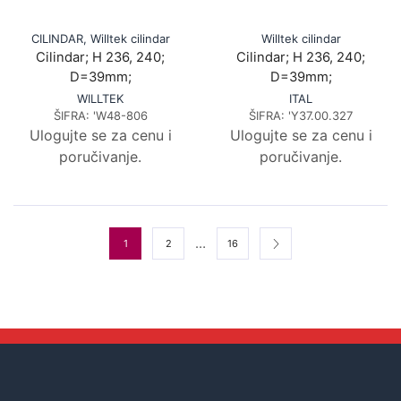
CILINDAR
,
Willtek cilindar
Willtek cilindar
Cilindar; H 236, 240;
Cilindar; H 236, 240;
D=39mm;
D=39mm;
WILLTEK
ITAL
ŠIFRA:
'W48-806
ŠIFRA:
'Y37.00.327
Ulogujte se za cenu i
Ulogujte se za cenu i
poručivanje.
poručivanje.
…
1
2
16