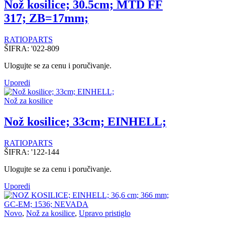
Nož kosilice; 30.5cm; MTD FF
317; ZB=17mm;
RATIOPARTS
ŠIFRA:
'022-809
Ulogujte se za cenu i poručivanje.
Uporedi
Nož za kosilice
Nož kosilice; 33cm; EINHELL;
RATIOPARTS
ŠIFRA:
'122-144
Ulogujte se za cenu i poručivanje.
Uporedi
Novo
,
Nož za kosilice
,
Upravo pristiglo