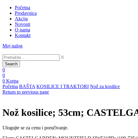
Početna
Prodavnica
Akcija
Novosti
O nama
Kontakt
Moj nalog
Search
0
0
0
Korpa
Početna
BAŠTA
KOSILICE I TRAKTORI
Nož za kosilice
Return to previous page
Nož kosilice; 53cm; CASTE
Ulogujte se za cenu i poručivanje.