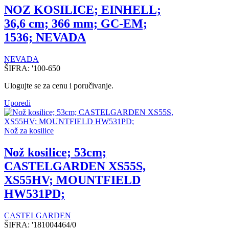
NOZ KOSILICE; EINHELL;
36,6 cm; 366 mm; GC-EM;
1536; NEVADA
NEVADA
ŠIFRA:
'100-650
Ulogujte se za cenu i poručivanje.
Uporedi
Nož za kosilice
Nož kosilice; 53cm;
CASTELGARDEN XS55S,
XS55HV; MOUNTFIELD
HW531PD;
CASTELGARDEN
ŠIFRA:
'181004464/0