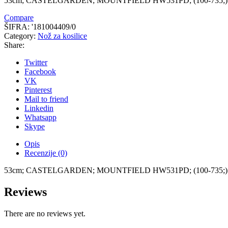
53cm; CASTELGARDEN; MOUNTFIELD HW531PD; (100-735;)
Compare
ŠIFRA:
'181004409/0
Category:
Nož za kosilice
Share:
Twitter
Facebook
VK
Pinterest
Mail to friend
Linkedin
Whatsapp
Skype
Opis
Recenzije (0)
53cm; CASTELGARDEN; MOUNTFIELD HW531PD; (100-735;)
Reviews
There are no reviews yet.