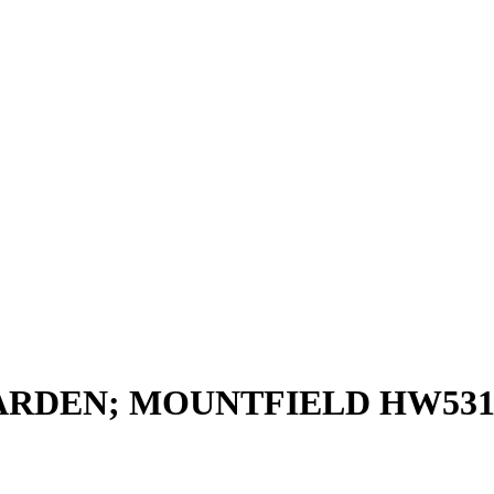
LGARDEN; MOUNTFIELD HW531PD