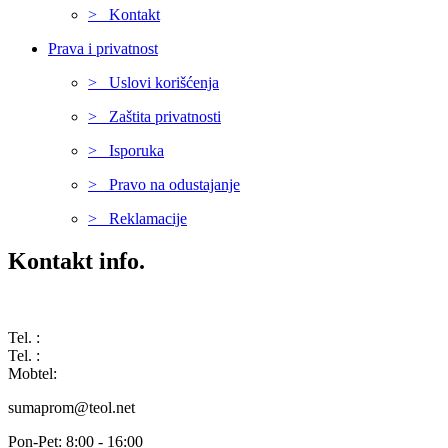
> Kontakt
Prava i privatnost
> Uslovi korišćenja
> Zaštita privatnosti
> Isporuka
> Pravo na odustajanje
> Reklamacije
Kontakt info.
Karađorđeva 68, 76311 Dvorovi, Bosna i Hercegovina
Tel. :
(+387) 055 350 468
Tel. :
(+387) 055 351 355
Mobtel:
(+387) 065 664 554
sumaprom@teol.net
Pon-Pet: 8:00 - 16:00