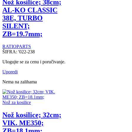
Nož kosilice; 38cm;
AL-KO CLASSIC
38E, TURBO
SILENT;
ZB=19.7mm;
RATIOPARTS
ŠIFRA:
'022-238
Ulogujte se za cenu i poručivanje.
Uporedi
Nema na zalihama
Nož za kosilice
Nož kosilice; 32cm;
VIK. ME350;
ZB=18.1mm;