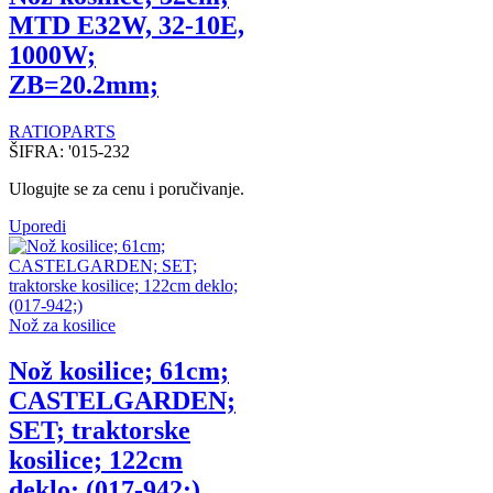
MTD E32W, 32-10E,
1000W;
ZB=20.2mm;
RATIOPARTS
ŠIFRA:
'015-232
Ulogujte se za cenu i poručivanje.
Uporedi
Nož za kosilice
Nož kosilice; 61cm;
CASTELGARDEN;
SET; traktorske
kosilice; 122cm
deklo; (017-942;)