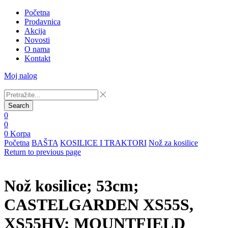
Početna
Prodavnica
Akcija
Novosti
O nama
Kontakt
Moj nalog
Search
0
0
0
Korpa
Početna
BAŠTA
KOSILICE I TRAKTORI
Nož za kosilice
Return to previous page
Nož kosilice; 53cm;
CASTELGARDEN XS55S,
XS55HV; MOUNTFIELD