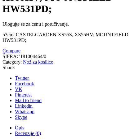
HW531PD;
Ulogujte se za cenu i poručivanje.
53cm; CASTELGARDEN XS55S, XS55HV; MOUNTFIELD
HW531PD;
Compare
ŠIFRA:
'181004464/0
Category:
Nož za kosilice
Share:
Twitter
Facebook
VK
Pinterest
Mail to friend
Linkedin
Whatsapp
Skype
Opis
Recenzije (0)