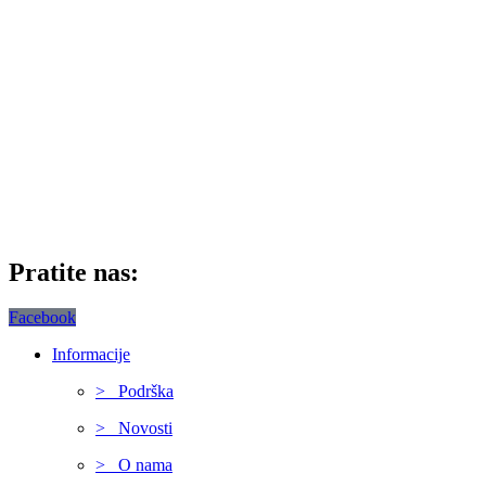
Pratite nas:
Facebook
Informacije
> Podrška
> Novosti
> O nama