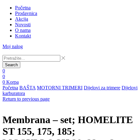
Početna
Prodavnica
Akcija
Novosti
O nama
Kontakt
Moj nalog
Search
0
0
0
Korpa
Početna
BAŠTA
MOTORNI TRIMERI
Dijelovi za trimere
Dijelovi
karburatora
Return to previous page
Membrana – set; HOMELITE
ST 155, 175, 185;