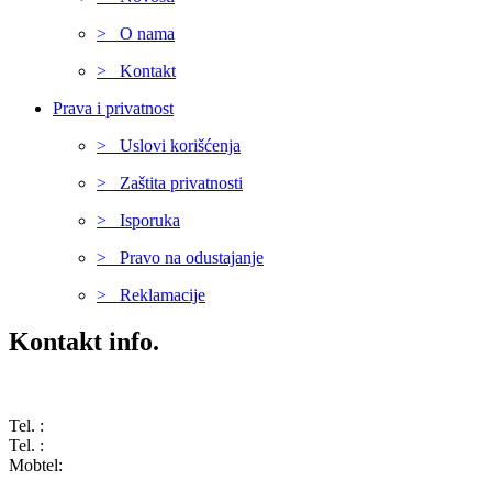
> O nama
> Kontakt
Prava i privatnost
> Uslovi korišćenja
> Zaštita privatnosti
> Isporuka
> Pravo na odustajanje
> Reklamacije
Kontakt info.
Karađorđeva 68, 76311 Dvorovi, Bosna i Hercegovina
Tel. :
(+387) 055 350 468
Tel. :
(+387) 055 351 355
Mobtel:
(+387) 065 664 554