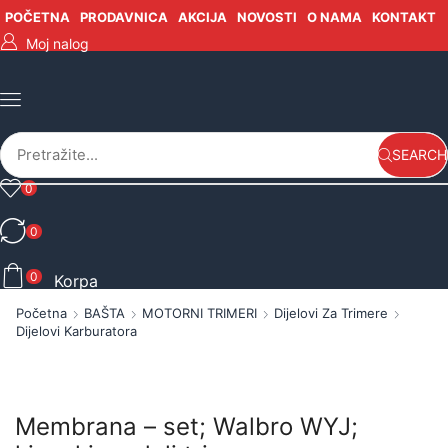
POČETNA
PRODAVNICA
AKCIJA
NOVOSTI
O NAMA
KONTAKT
Moj nalog
SEARCH
0
0
0
Korpa
Početna
BAŠTA
MOTORNI TRIMERI
Dijelovi Za Trimere
Dijelovi Karburatora
Membrana – set; Walbro WYJ;