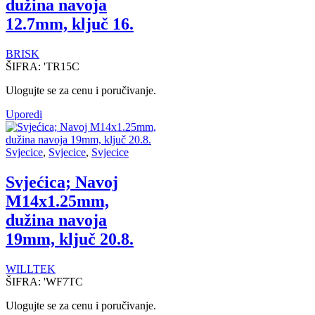
dužina navoja
12.7mm, ključ 16.
BRISK
ŠIFRA:
'TR15C
Ulogujte se za cenu i poručivanje.
Uporedi
Svjecice
,
Svjecice
,
Svjecice
Svjećica; Navoj
M14x1.25mm,
dužina navoja
19mm, ključ 20.8.
WILLTEK
ŠIFRA:
'WF7TC
Ulogujte se za cenu i poručivanje.