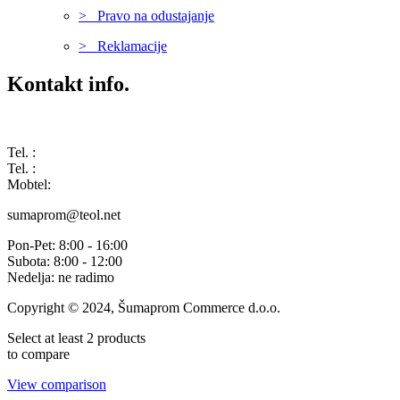
> Pravo na odustajanje
> Reklamacije
Kontakt info.
Karađorđeva 68, 76311 Dvorovi, Bosna i Hercegovina
Tel. :
(+387) 055 350 468
Tel. :
(+387) 055 351 355
Mobtel:
(+387) 065 664 554
sumaprom@teol.net
Pon-Pet: 8:00 - 16:00
Subota: 8:00 - 12:00
Nedelja: ne radimo
Copyright © 2024, Šumaprom Commerce d.o.o.
Select at least 2 products
to compare
View comparison