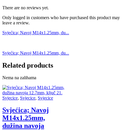
There are no reviews yet.
Only logged in customers who have purchased this product may
leave a review.
Svjećica; Navoj M14x1.25mm, du...
Svjećica; Navoj M14x1.25mm, du...
Related products
Nema na zalihama
Svjecice
,
Svjecice
,
Svjecice
Svjećica; Navoj
M14x1.25mm,
dužina navoja