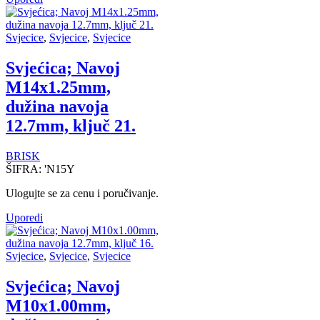
Svjecice
,
Svjecice
,
Svjecice
Svjećica; Navoj
M14x1.25mm,
dužina navoja
12.7mm, ključ 21.
BRISK
ŠIFRA:
'N15Y
Ulogujte se za cenu i poručivanje.
Uporedi
Svjecice
,
Svjecice
,
Svjecice
Svjećica; Navoj
M10x1.00mm,