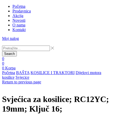
Početna
Prodavnica
Akcija
Novosti
O nama
Kontakt
Moj nalog
Search
0
0
0
Korpa
Početna
BAŠTA
KOSILICE I TRAKTORI
Dijelovi motora
kosilice
Svjecice
Return to previous page
Svjećica za kosilice; RC12YC;
19mm; Ključ 16;