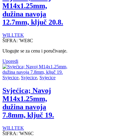
M14x1.25mm,
dužina navoja
12.7mm, ključ 20.8.
WILLTEK
ŠIFRA:
'WE8C
Ulogujte se za cenu i poručivanje.
Uporedi
Svjecice
,
Svjecice
,
Svjecice
Svjećica; Navoj
M14x1.25mm,
dužina navoja
7.8mm, ključ 19.
WILLTEK
ŠIFRA:
'WN6C