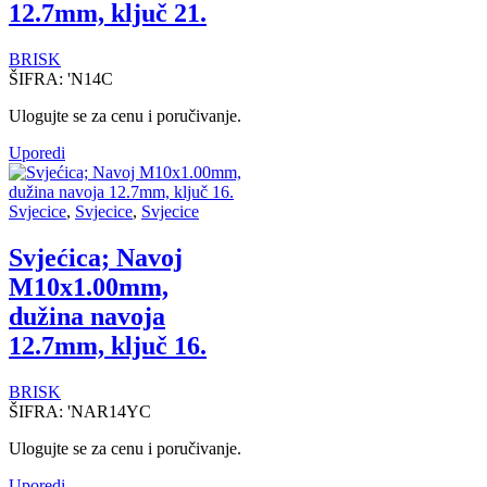
12.7mm, ključ 21.
BRISK
ŠIFRA:
'N14C
Ulogujte se za cenu i poručivanje.
Uporedi
Svjecice
,
Svjecice
,
Svjecice
Svjećica; Navoj
M10x1.00mm,
dužina navoja
12.7mm, ključ 16.
BRISK
ŠIFRA:
'NAR14YC
Ulogujte se za cenu i poručivanje.
Uporedi