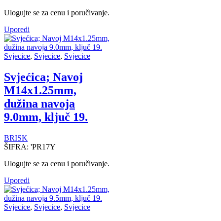
Ulogujte se za cenu i poručivanje.
Uporedi
Svjecice
,
Svjecice
,
Svjecice
Svjećica; Navoj
M14x1.25mm,
dužina navoja
9.0mm, ključ 19.
BRISK
ŠIFRA:
'PR17Y
Ulogujte se za cenu i poručivanje.
Uporedi
Svjecice
,
Svjecice
,
Svjecice