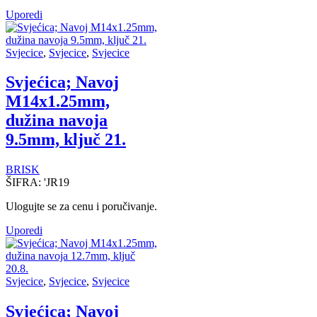
Uporedi
Svjecice
,
Svjecice
,
Svjecice
Svjećica; Navoj
M14x1.25mm,
dužina navoja
9.5mm, ključ 21.
BRISK
ŠIFRA:
'JR19
Ulogujte se za cenu i poručivanje.
Uporedi
Svjecice
,
Svjecice
,
Svjecice
Svjećica; Navoj