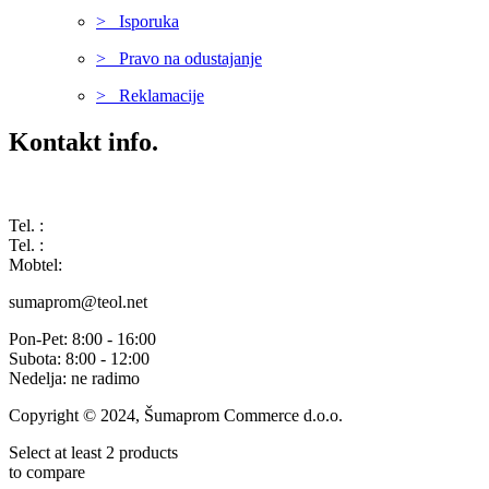
> Isporuka
> Pravo na odustajanje
> Reklamacije
Kontakt info.
Karađorđeva 68, 76311 Dvorovi, Bosna i Hercegovina
Tel. :
(+387) 055 350 468
Tel. :
(+387) 055 351 355
Mobtel:
(+387) 065 664 554
sumaprom@teol.net
Pon-Pet: 8:00 - 16:00
Subota: 8:00 - 12:00
Nedelja: ne radimo
Copyright © 2024, Šumaprom Commerce d.o.o.
Select at least 2 products
to compare