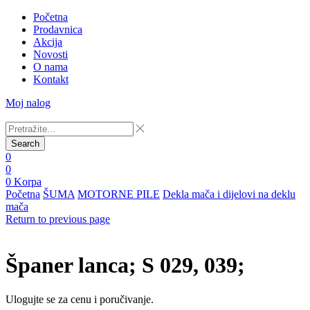
Početna
Prodavnica
Akcija
Novosti
O nama
Kontakt
Moj nalog
Search
0
0
0
Korpa
Početna
ŠUMA
MOTORNE PILE
Dekla mača i dijelovi na deklu
mača
Return to previous page
Španer lanca; S 029, 039;
Ulogujte se za cenu i poručivanje.