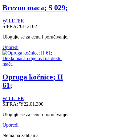
Brezon maca; S 029;
WILLTEK
ŠIFRA:
'0112102
Ulogujte se za cenu i poručivanje.
Uporedi
Dekla mača i dijelovi na deklu
mača
Opruga kočnice; H
61;
WILLTEK
ŠIFRA:
'Y22.01.300
Ulogujte se za cenu i poručivanje.
Uporedi
Nema na zalihama