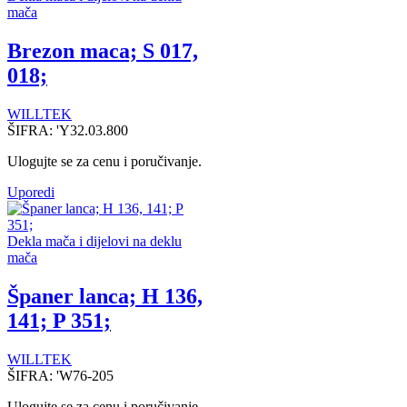
mača
Brezon maca; S 017,
018;
WILLTEK
ŠIFRA:
'Y32.03.800
Ulogujte se za cenu i poručivanje.
Uporedi
Dekla mača i dijelovi na deklu
mača
Španer lanca; H 136,
141; P 351;
WILLTEK
ŠIFRA:
'W76-205
Ulogujte se za cenu i poručivanje.