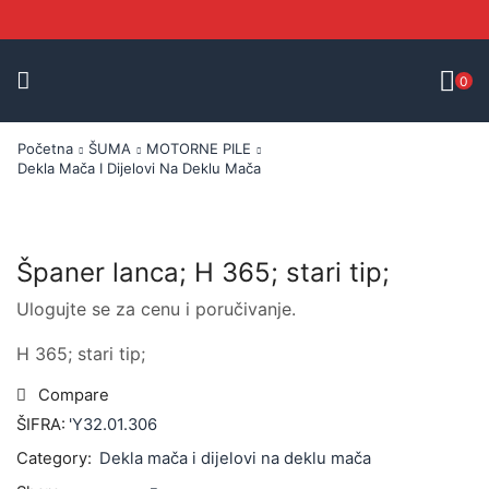
0
Početna
ŠUMA
MOTORNE PILE
Dekla Mača I Dijelovi Na Deklu Mača
Španer lanca; H 365; stari tip;
Ulogujte se za cenu i poručivanje.
H 365; stari tip;
Compare
ŠIFRA:
'Y32.01.306
Category:
Dekla mača i dijelovi na deklu mača