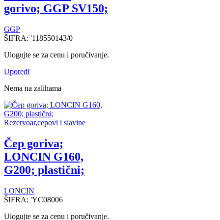
gorivo; GGP SV150;
GGP
ŠIFRA:
'118550143/0
Ulogujte se za cenu i poručivanje.
Uporedi
Nema na zalihama
Rezervoar,cepovi i slavine
Čep goriva;
LONCIN G160,
G200; plastični;
LONCIN
ŠIFRA:
'YC08006
Ulogujte se za cenu i poručivanje.