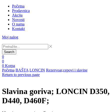
Početna
Prodavnica
Akcija
Novosti
O nama
Kontakt
Moj nalog
Search
0
0
0
Korpa
Početna
BAŠTA
LONCIN
Rezervoar,cepovi i slavine
Return to previous page
Slavina goriva; LONCIN D350,
D440, D460F;