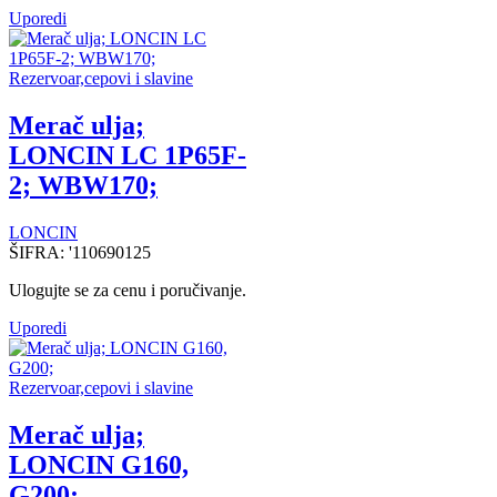
Uporedi
Rezervoar,cepovi i slavine
Merač ulja;
LONCIN LC 1P65F-
2; WBW170;
LONCIN
ŠIFRA:
'110690125
Ulogujte se za cenu i poručivanje.
Uporedi
Rezervoar,cepovi i slavine
Merač ulja;
LONCIN G160,
G200;