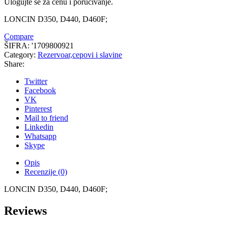
Ulogujte se za cenu i poručivanje.
LONCIN D350, D440, D460F;
Compare
ŠIFRA:
'1709800921
Category:
Rezervoar,cepovi i slavine
Share:
Twitter
Facebook
VK
Pinterest
Mail to friend
Linkedin
Whatsapp
Skype
Opis
Recenzije (0)
LONCIN D350, D440, D460F;
Reviews