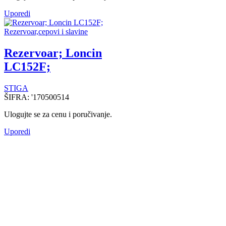
Uporedi
Rezervoar,cepovi i slavine
Rezervoar; Loncin
LC152F;
STIGA
ŠIFRA:
'170500514
Ulogujte se za cenu i poručivanje.
Uporedi