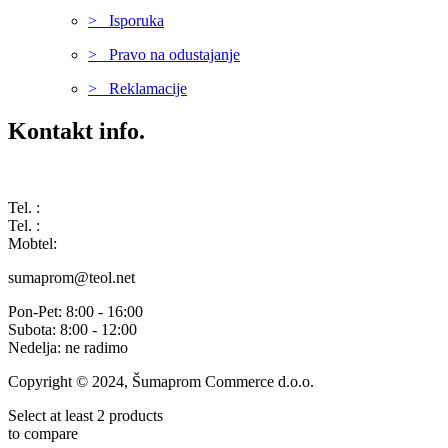
> Isporuka
> Pravo na odustajanje
> Reklamacije
Kontakt info.
Karađorđeva 68, 76311 Dvorovi, Bosna i Hercegovina
Tel. :
(+387) 055 350 468
Tel. :
(+387) 055 351 355
Mobtel:
(+387) 065 664 554
sumaprom@teol.net
Pon-Pet: 8:00 - 16:00
Subota: 8:00 - 12:00
Nedelja: ne radimo
Copyright © 2024, Šumaprom Commerce d.o.o.
Select at least 2 products
to compare