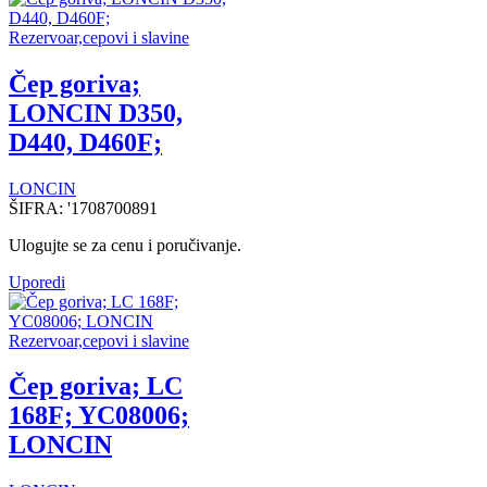
Rezervoar,cepovi i slavine
Čep goriva;
LONCIN D350,
D440, D460F;
LONCIN
ŠIFRA:
'1708700891
Ulogujte se za cenu i poručivanje.
Uporedi
Rezervoar,cepovi i slavine
Čep goriva; LC
168F; YC08006;
LONCIN