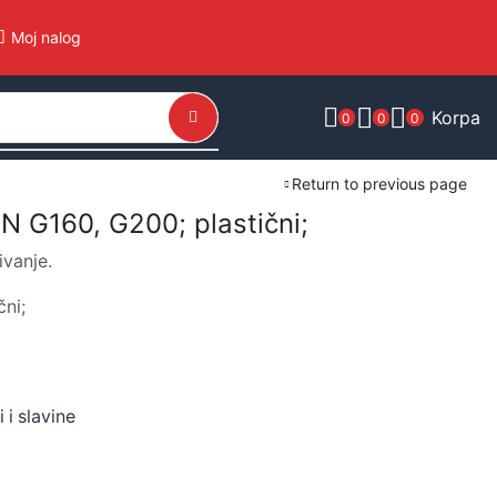
Moj nalog
Korpa
0
0
0
Return to previous page
N G160, G200; plastični;
ivanje.
ni;
 i slavine