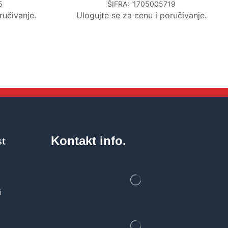
5
ŠIFRA:
'1705005719
ručivanje.
Ulogujte se za cenu i poručivanje.
Kontakt info.
st
i