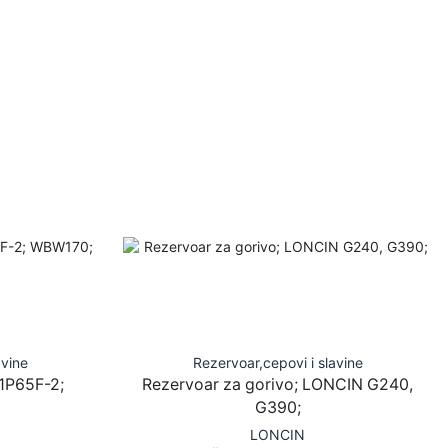
avine
Rezervoar,cepovi i slavine
1P65F-2;
Rezervoar za gorivo; LONCIN G240,
G390;
LONCIN