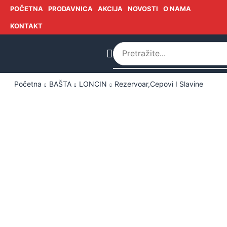
POČETNA
PRODAVNICA
AKCIJA
NOVOSTI
O NAMA
KONTAKT
Početna
BAŠTA
LONCIN
Rezervoar,cepovi I Slavine