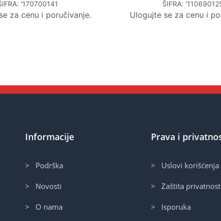
ŠIFRA:
'170700141
ŠIFRA:
'11069012
se za cenu i poručivanje.
Ulogujte se za cenu i po
Informacije
Prava i privatno
> Podrška
> Uslovi korišćenja
> Novosti
> Zaštita privatnost
> O nama
> Isporuka