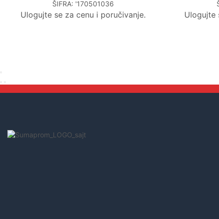
ŠIFRA:
'170501036
Ulogujte se za cenu i poručivanje.
Ulogujte 