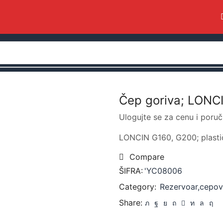
Čep goriva; LONCI
Ulogujte se za cenu i poruč
LONCIN G160, G200; plastič
Compare
ŠIFRA:
'YC08006
Category:
Rezervoar,cepovi
Share: