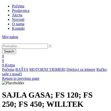
Početna
Prodavnica
Akcija
Novosti
O nama
Kontakt
Moj nalog
Search
0
0
0
Korpa
Početna
BAŠTA
MOTORNI TRIMERI
Dijelovi za trimere
Ručke,
sajle i nosači
Return to previous page
SAJLA GASA; FS 120; FS
250; FS 450; WILLTEK