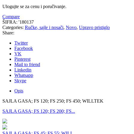
Ulogujte se za cenu i poručivanje.
Compare
ŠIFRA:
'180137
Categories:
Ručke, sajle i nosači
,
Novo
,
Upravo pristiglo
Share:
Twitter
Facebook
VK
Pinterest
Mail to friend
Linkedin
Whatsapp
Skype
Opis
SAJLA GASA; FS 120; FS 250; FS 450; WILLTEK
SAJLA GASA; FS 120; FS 200; FS...
SAJLA GASA; FS 45; FS 55; WILL...