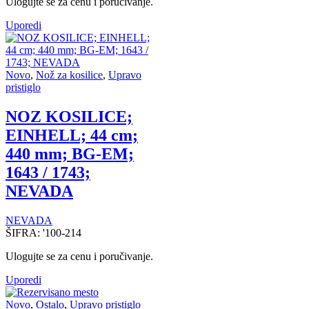
Ulogujte se za cenu i poručivanje.
Uporedi
Novo
,
Nož za kosilice
,
Upravo
pristiglo
NOZ KOSILICE;
EINHELL; 44 cm;
440 mm; BG-EM;
1643 / 1743;
NEVADA
NEVADA
ŠIFRA:
'100-214
Ulogujte se za cenu i poručivanje.
Uporedi
Novo
,
Ostalo
,
Upravo pristiglo