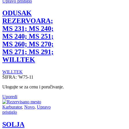
Upravo pristiglo
ODUSAK
REZERVOARA;
MS 231; MS 240;
MS 240; MS 251;
MS 260; MS 270;
MS 271; MS 291;
WILLTEK
WILLTEK
ŠIFRA:
'W75-11
Ulogujte se za cenu i poručivanje.
Uporedi
Karburator
,
Novo
,
Upravo
pristiglo
SOLJA