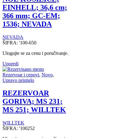
EINHELL; 36,6 cm;
366 mm; GC-EM;
1536; NEVADA
NEVADA
ŠIFRA:
'100-650
Ulogujte se za cenu i poručivanje.
Uporedi
Rezervoar i cepovi
,
Novo
,
Upravo pristiglo
REZERVOAR
GORIVA; MS 231;
MS 251; WILLTEK
WILLTEK
ŠIFRA:
'100252