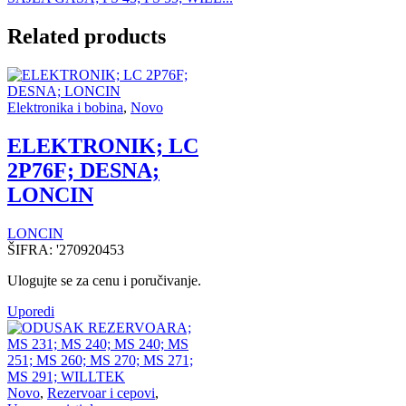
Related products
Elektronika i bobina
,
Novo
ELEKTRONIK; LC
2P76F; DESNA;
LONCIN
LONCIN
ŠIFRA:
'270920453
Ulogujte se za cenu i poručivanje.
Uporedi
Novo
,
Rezervoar i cepovi
,