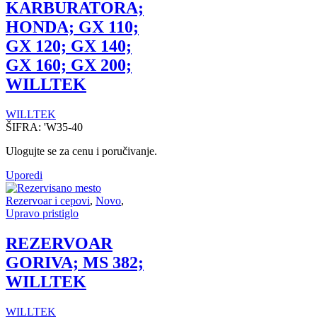
KARBURATORA;
HONDA; GX 110;
GX 120; GX 140;
GX 160; GX 200;
WILLTEK
WILLTEK
ŠIFRA:
'W35-40
Ulogujte se za cenu i poručivanje.
Uporedi
Rezervoar i cepovi
,
Novo
,
Upravo pristiglo
REZERVOAR
GORIVA; MS 382;
WILLTEK
WILLTEK