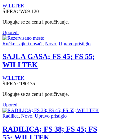
WILLTEK
ŠIFRA:
'W69-120
Ulogujte se za cenu i poručivanje.
Uporedi
Ručke, sajle i nosači
,
Novo
,
Upravo pristiglo
SAJLA GASA; FS 45; FS 55;
WILLTEK
WILLTEK
ŠIFRA:
'180135
Ulogujte se za cenu i poručivanje.
Uporedi
Radilica
,
Novo
,
Upravo pristiglo
RADILICA; FS 38; FS 45; FS
55; WILLTEK