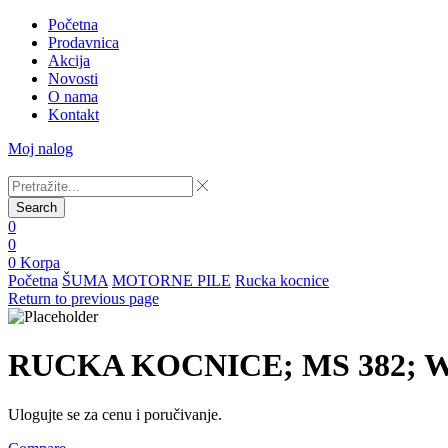
Početna
Prodavnica
Akcija
Novosti
O nama
Kontakt
Moj nalog
Search
0
0
0
Korpa
Početna
ŠUMA
MOTORNE PILE
Rucka kocnice
Return to previous page
RUCKA KOCNICE; MS 382; 
Ulogujte se za cenu i poručivanje.