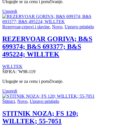
Ulogujte se za cenu i poručivanje.
Uporedi
Rezervoar,cepovi i slavine
,
Novo
,
Upravo pristiglo
REZERVOAR GORIVA; B&S
699374; B&S 693377; B&S
495224; WILLTEK
WILLTEK
ŠIFRA:
'W98-119
Ulogujte se za cenu i poručivanje.
Uporedi
Štitnici
,
Novo
,
Upravo pristiglo
STITNIK NOZA; FS 120;
WILLTEK; 55-7051