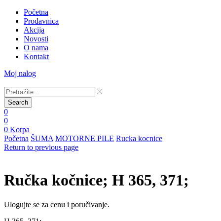
Početna
Prodavnica
Akcija
Novosti
O nama
Kontakt
Moj nalog
Search
0
0
0
Korpa
Početna
ŠUMA
MOTORNE PILE
Rucka kocnice
Return to previous page
Ručka kočnice; H 365, 371;
Ulogujte se za cenu i poručivanje.