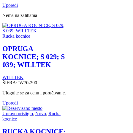
Uporedi
Nema na zalihama
Rucka kocnice
OPRUGA
KOCNICE; S 029; S
039; WILLTEK
WILLTEK
ŠIFRA:
'W70-290
Ulogujte se za cenu i poručivanje.
Uporedi
Upravo pristiglo
,
Novo
,
Rucka
kocnice
RUCKA KOCNICE;