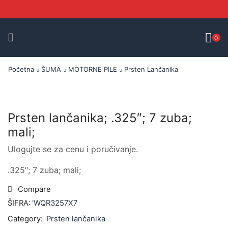
0
Početna
ŠUMA
MOTORNE PILE
Prsten Lančanika
Prsten lančanika; .325″; 7 zuba;
mali;
Ulogujte se za cenu i poručivanje.
.325″; 7 zuba; mali;
Compare
ŠIFRA:
'WQR3257X7
Category:
Prsten lančanika