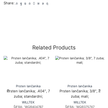
Share:
Related Products
Prsten lančanika
Prsten lančanika
Prsten lančanika; .404″, 7
Prsten lančanika; 3/8″, 7
zuba; standardni;
zuba; mali;
WILLTEK
WILLTEK
ŠIFRA:
'WQR4047B7
ŠIFRA:
'WQR3757X7