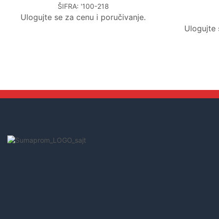
ŠIFRA:
'100-218
Ulogujte se za cenu i poručivanje.
Ulogujte 