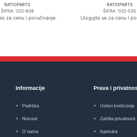
RATIOPARTS
RATIOPARTS
ŠIFRA:
'022-808
ŠIFRA:
'022-530
se za cenu i poručivanje.
Ulogujte se za cenu i po
Informacije
Prava i privatno
> Podrška
> Uslovi korišćenja
> Novosti
> Zaštita privatnosti
> O nama
> Isporuka