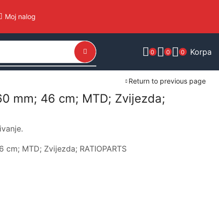
Moj nalog
Korpa
0
0
0
Return to previous page
460 mm; 46 cm; MTD; Zvijezda;
ivanje.
46 cm; MTD; Zvijezda; RATIOPARTS