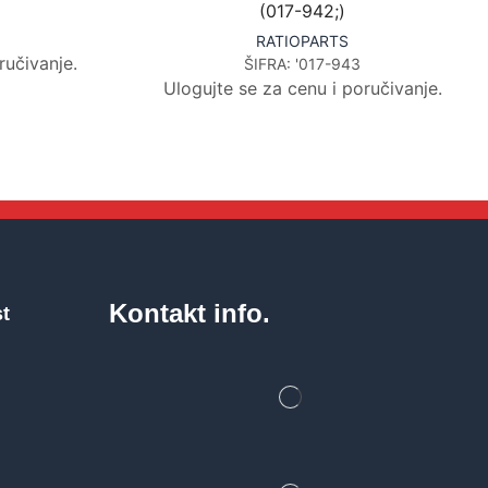
(017-942;)
RATIOPARTS
ručivanje.
ŠIFRA:
'017-943
Ulogujte se za cenu i poručivanje.
Kontakt info.
st