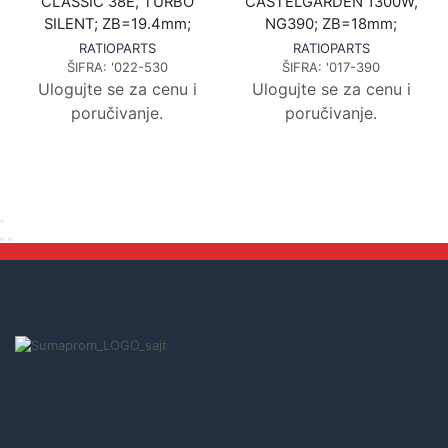
CLASSIC 38E, TURBO
CASTELGARDEN 1300W,
SILENT; ZB=19.4mm;
NG390; ZB=18mm;
RATIOPARTS
RATIOPARTS
ŠIFRA:
'022-530
ŠIFRA:
'017-390
Ulogujte se za cenu i
Ulogujte se za cenu i
poručivanje.
poručivanje.