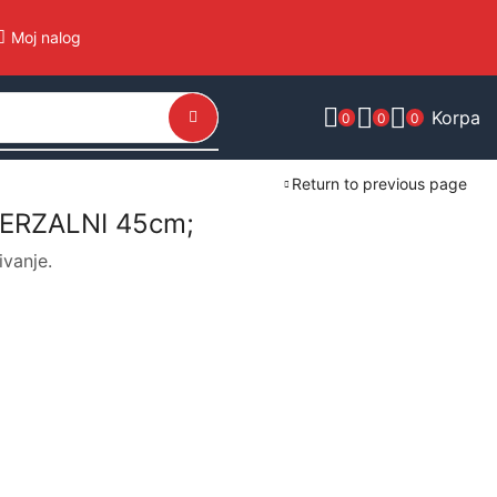
Moj nalog
Korpa
0
0
0
Return to previous page
IVERZALNI 45cm;
ivanje.