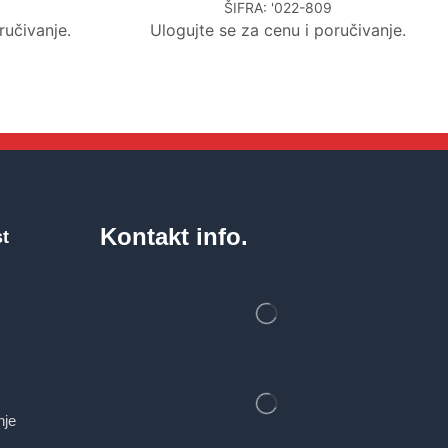
ŠIFRA:
'022-809
ručivanje.
Ulogujte se za cenu i poručivanje.
Kontakt info.
st
nje