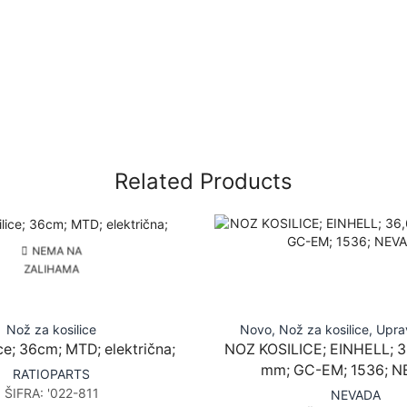
Related Products
NEMA NA
ZALIHAMA
Nož za kosilice
Novo
,
Nož za kosilice
,
Uprav
ce; 36cm; MTD; električna;
NOZ KOSILICE; EINHELL; 3
mm; GC-EM; 1536; 
RATIOPARTS
ŠIFRA:
'022-811
NEVADA