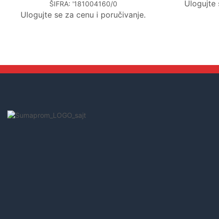
Ulogujte 
ŠIFRA:
'181004160/0
Ulogujte se za cenu i poručivanje.