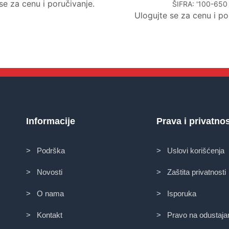
se za cenu i poručivanje.
ŠIFRA:
'100-650
Ulogujte se za cenu i po
Informacije
Prava i privatno
> Podrška
> Uslovi korišćenja
> Novosti
> Zaštita privatnosti
> O nama
> Isporuka
> Kontakt
> Pravo na odustaja