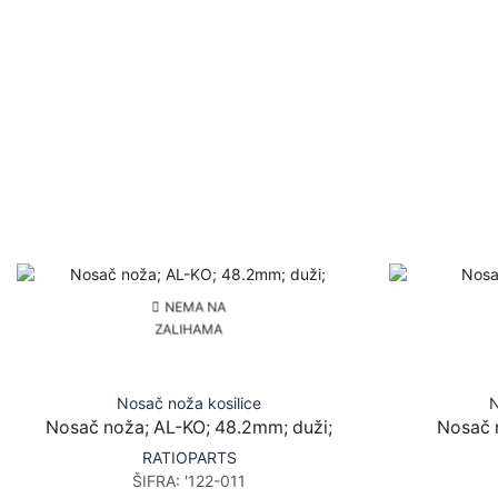
NEMA NA
ZALIHAMA
Nosač noža kosilice
N
Nosač noža; AL-KO; 48.2mm; duži;
Nosač 
RATIOPARTS
ŠIFRA:
'122-011