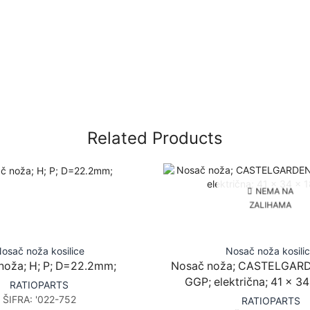
Related Products
NEMA NA
ZALIHAMA
osač noža kosilice
Nosač noža kosili
noža; H; P; D=22.2mm;
Nosač noža; CASTELGARD
GGP; električna; 41 x 3
RATIOPARTS
ŠIFRA:
'022-752
RATIOPARTS