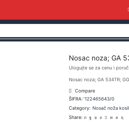
Nosac noza; GA 
Ulogujte se za cenu i poruč
Nosac noza; GA 534TR; G
Compare
ŠIFRA:
'122465643/0
Category:
Nosač noža kosil
Share: