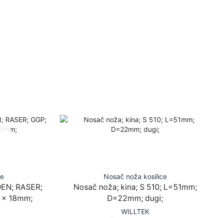
ce
Nosač noža kosilice
EN; RASER;
Nosač noža; kina; S 510; L=51mm;
4 x 18mm;
D=22mm; dugi;
WILLTEK