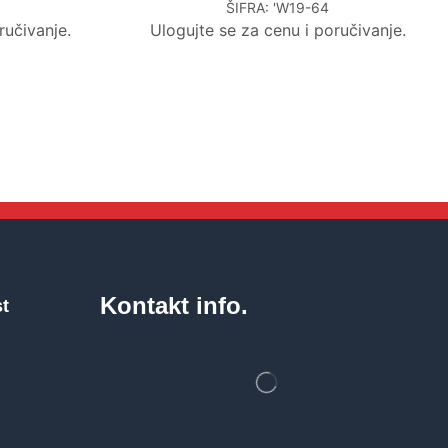
ŠIFRA:
'W19-64
ručivanje.
Ulogujte se za cenu i poručivanje.
Kontakt info.
st