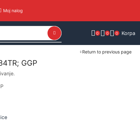
Moj nalog
Korpa
0
0
0
Return to previous page
534TR; GGP
ivanje.
GP
ice