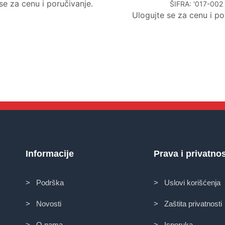
se za cenu i poručivanje.
ŠIFRA:
'017-002
Ulogujte se za cenu i po
Informacije
Prava i privatno
> Podrška
> Uslovi korišćenja
> Novosti
> Zaštita privatnosti
> O nama
> Isporuka