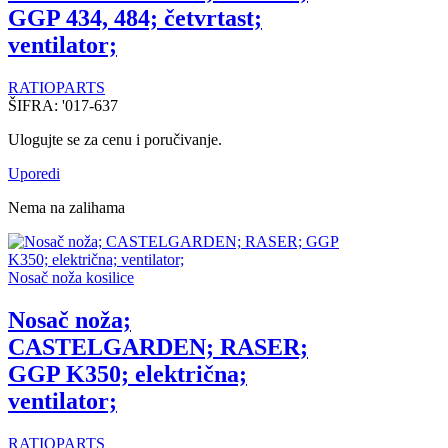
GGP 434, 484; četvrtast;
ventilator;
RATIOPARTS
ŠIFRA:
'017-637
Ulogujte se za cenu i poručivanje.
Uporedi
Nema na zalihama
Nosač noža kosilice
Nosač noža;
CASTELGARDEN; RASER;
GGP K350; električna;
ventilator;
RATIOPARTS