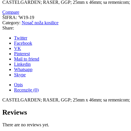
CASTELGARDEN; RASER, GGP; 25mm x 46mm; sa remenicom; (
Compare
ŠIFRA:
'W19-19
Category:
Nosač noža kosilice
Share:
Twitter
Facebook
VK
Pinterest
Mail to friend
Linkedin
Whatsapp
Skype
Opis
Recenzije (0)
CASTELGARDEN; RASER, GGP; 25mm x 46mm; sa remenicom; (
Reviews
There are no reviews yet.