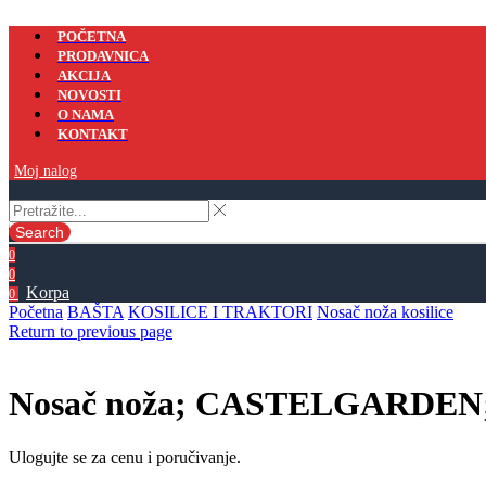
POČETNA
PRODAVNICA
AKCIJA
NOVOSTI
O NAMA
KONTAKT
Moj nalog
Search
0
0
Korpa
0
Početna
BAŠTA
KOSILICE I TRAKTORI
Nosač noža kosilice
Return to previous page
Nosač noža; CASTELGARDEN; 
Ulogujte se za cenu i poručivanje.