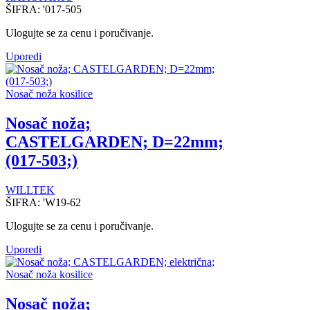
ŠIFRA:
'017-505
Ulogujte se za cenu i poručivanje.
Uporedi
Nosač noža kosilice
Nosač noža;
CASTELGARDEN; D=22mm;
(017-503;)
WILLTEK
ŠIFRA:
'W19-62
Ulogujte se za cenu i poručivanje.
Uporedi
Nosač noža kosilice
Nosač noža;