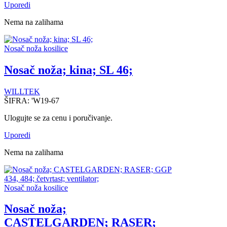
Uporedi
Nema na zalihama
Nosač noža kosilice
Nosač noža; kina; SL 46;
WILLTEK
ŠIFRA:
'W19-67
Ulogujte se za cenu i poručivanje.
Uporedi
Nema na zalihama
Nosač noža kosilice
Nosač noža;
CASTELGARDEN; RASER;