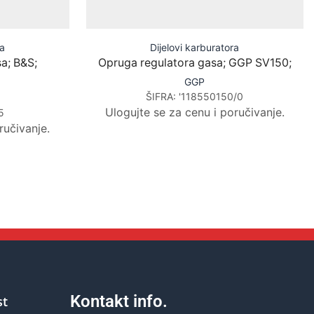
ra
Dijelovi karburatora
a; B&S;
Opruga regulatora gasa; GGP SV150;
GGP
ŠIFRA:
'118550150/0
Ulogujte se za cenu i poručivanje.
5
ručivanje.
Kontakt info.
st