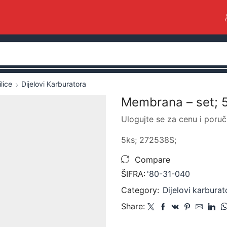
lice
Dijelovi Karburatora
Membrana – set; 
Ulogujte se za cenu i poruč
5ks; 272538S;
Compare
ŠIFRA:
'80-31-040
Category:
Dijelovi karburat
Share: