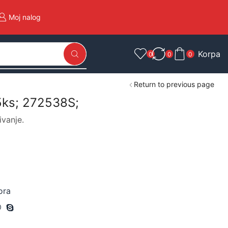
Moj nalog
Korpa
0
0
0
Return to previous page
5ks; 272538S;
ivanje.
ora