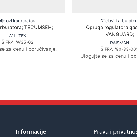
ijelovi karburatora
Dijelovi karburato
arburatora; TECUMSEH;
Opruga regulatora gas
VANGUARD;
WILLTEK
ŠIFRA:
'W35-62
RAISMAN
se za cenu i poručivanje.
ŠIFRA:
'80-33-00
Ulogujte se za cenu i po
Informacije
Prava i privatno