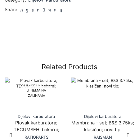
Category:
Dijelovi karburatora
Share:
Related Products
NEMA NA
ZALIHAMA
Dijelovi karburatora
Dijelovi karburatora
Plovak karburatora;
Membrana – set; B&S 3.75ks;
TECUMSEH; bakarni;
klasičan; novi tip;
RATIOPARTS
RAISMAN