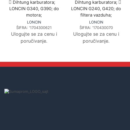
Dihtung karburatora;
Dihtung karburatora;
LONCIN G340, G390; do
LONCIN G240, G420; do
motora;
filtera vazduha;
LONCIN
LONCIN
ŠIFRA:
'1704300621
ŠIFRA:
'170430070
Ulogujte se za cenu i
Ulogujte se za cenu i
poručivanje.
poručivanje.