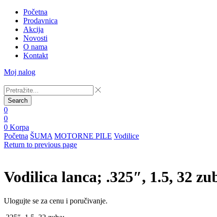
Početna
Prodavnica
Akcija
Novosti
O nama
Kontakt
Moj nalog
Search
0
0
0
Korpa
Početna
ŠUMA
MOTORNE PILE
Vodilice
Return to previous page
Vodilica lanca; .325″, 1.5, 32 zu
Ulogujte se za cenu i poručivanje.