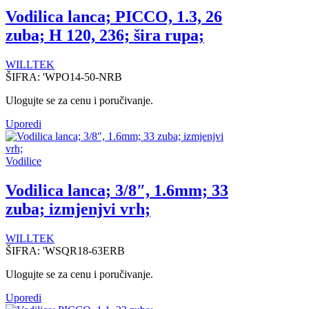
Vodilica lanca; PICCO, 1.3, 26
zuba; H 120, 236; šira rupa;
WILLTEK
ŠIFRA:
'WPO14-50-NRB
Ulogujte se za cenu i poručivanje.
Uporedi
Vodilice
Vodilica lanca; 3/8″, 1.6mm; 33
zuba; izmjenjvi vrh;
WILLTEK
ŠIFRA:
'WSQR18-63ERB
Ulogujte se za cenu i poručivanje.
Uporedi