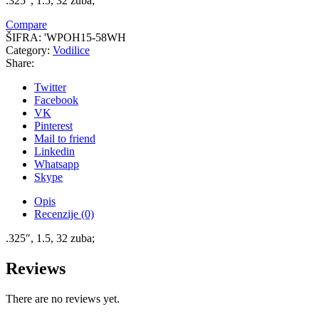
.325″, 1.5, 32 zuba;
Compare
ŠIFRA:
'WPOH15-58WH
Category:
Vodilice
Share:
Twitter
Facebook
VK
Pinterest
Mail to friend
Linkedin
Whatsapp
Skype
Opis
Recenzije (0)
.325″, 1.5, 32 zuba;
Reviews
There are no reviews yet.