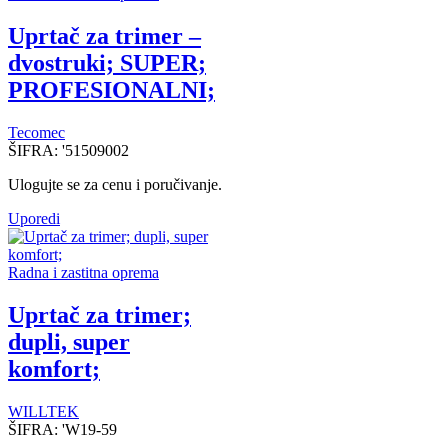
Uprtač za trimer –
dvostruki; SUPER;
PROFESIONALNI;
Tecomec
ŠIFRA:
'51509002
Ulogujte se za cenu i poručivanje.
Uporedi
Radna i zastitna oprema
Uprtač za trimer;
dupli, super
komfort;
WILLTEK
ŠIFRA:
'W19-59