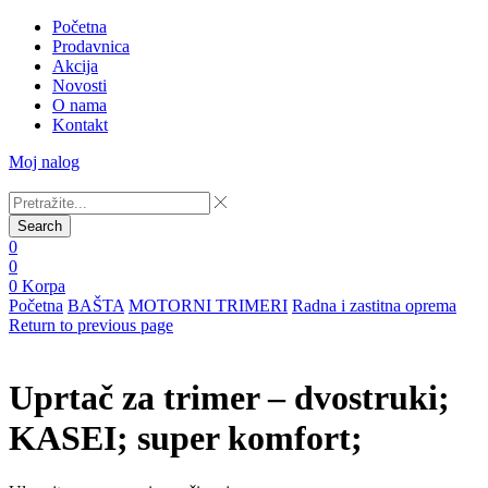
Početna
Prodavnica
Akcija
Novosti
O nama
Kontakt
Moj nalog
Search
0
0
0
Korpa
Početna
BAŠTA
MOTORNI TRIMERI
Radna i zastitna oprema
Return to previous page
Uprtač za trimer – dvostruki;
KASEI; super komfort;