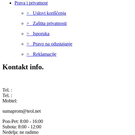
Prava i privatnost
> Uslovi korišćenja
> Zaštita privatnosti
> Isporuka
> Pravo na odustajanje
> Reklamacije
Kontakt info.
Karađorđeva 68, 76311 Dvorovi, Bosna i Hercegovina
Tel. :
(+387) 055 350 468
Tel. :
(+387) 055 351 355
Mobtel:
(+387) 065 664 554
sumaprom@teol.net
Pon-Pet: 8:00 - 16:00
Subota: 8:00 - 12:00
Nedelja: ne radimo