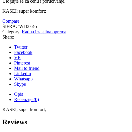
Ulogujte se za cenu i poručivanje.
KASEI; super komfort;
Compare
ŠIFRA:
'W100-46
Category:
Radna i zastitna oprema
Share:
Twitter
Facebook
VK
Pinterest
Mail to friend
Linkedin
Whatsapp
Skype
Opis
Recenzije (0)
KASEI; super komfort;
Reviews