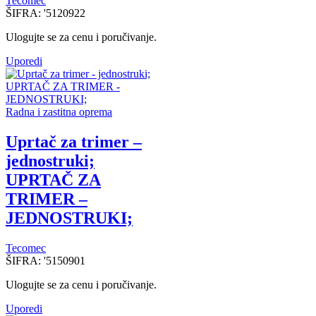
Tecomec
ŠIFRA:
'5120922
Ulogujte se za cenu i poručivanje.
Uporedi
Radna i zastitna oprema
Uprtač za trimer –
jednostruki;
UPRTAČ ZA
TRIMER –
JEDNOSTRUKI;
Tecomec
ŠIFRA:
'5150901
Ulogujte se za cenu i poručivanje.
Uporedi