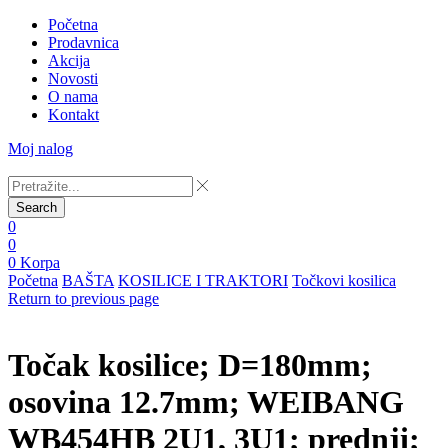
Početna
Prodavnica
Akcija
Novosti
O nama
Kontakt
Moj nalog
Search
0
0
0
Korpa
Početna
BAŠTA
KOSILICE I TRAKTORI
Točkovi kosilica
Return to previous page
Točak kosilice; D=180mm;
osovina 12.7mm; WEIBANG
WB454HB 2U1, 3U1; prednji;