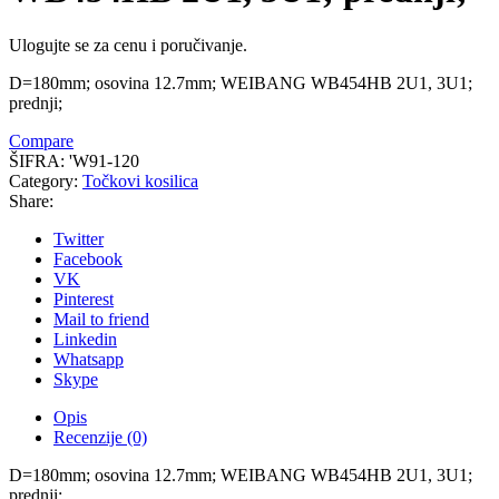
Ulogujte se za cenu i poručivanje.
D=180mm; osovina 12.7mm; WEIBANG WB454HB 2U1, 3U1;
prednji;
Compare
ŠIFRA:
'W91-120
Category:
Točkovi kosilica
Share:
Twitter
Facebook
VK
Pinterest
Mail to friend
Linkedin
Whatsapp
Skype
Opis
Recenzije (0)
D=180mm; osovina 12.7mm; WEIBANG WB454HB 2U1, 3U1;
prednji;