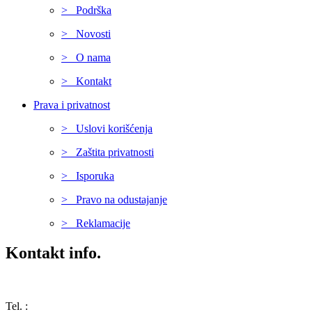
> Podrška
> Novosti
> O nama
> Kontakt
Prava i privatnost
> Uslovi korišćenja
> Zaštita privatnosti
> Isporuka
> Pravo na odustajanje
> Reklamacije
Kontakt info.
Karađorđeva 68, 76311 Dvorovi, Bosna i Hercegovina
Tel. :
(+387) 055 350 468