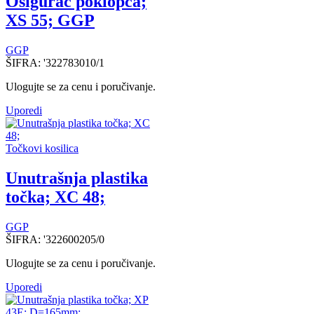
Osigurac poklopca;
XS 55; GGP
GGP
ŠIFRA:
'322783010/1
Ulogujte se za cenu i poručivanje.
Uporedi
Točkovi kosilica
Unutrašnja plastika
točka; XC 48;
GGP
ŠIFRA:
'322600205/0
Ulogujte se za cenu i poručivanje.
Uporedi