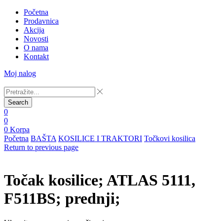
Početna
Prodavnica
Akcija
Novosti
O nama
Kontakt
Moj nalog
Search
0
0
0
Korpa
Početna
BAŠTA
KOSILICE I TRAKTORI
Točkovi kosilica
Return to previous page
Točak kosilice; ATLAS 5111,
F511BS; prednji;