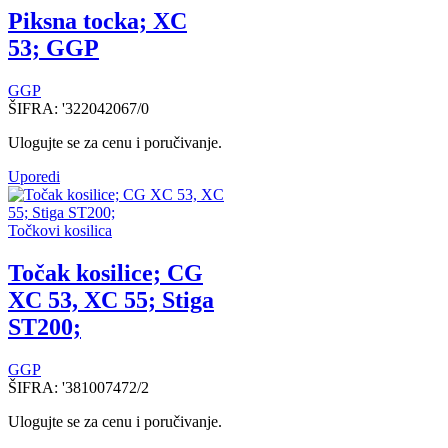
Piksna tocka; XC
53; GGP
GGP
ŠIFRA:
'322042067/0
Ulogujte se za cenu i poručivanje.
Uporedi
Točkovi kosilica
Točak kosilice; CG
XC 53, XC 55; Stiga
ST200;
GGP
ŠIFRA:
'381007472/2
Ulogujte se za cenu i poručivanje.