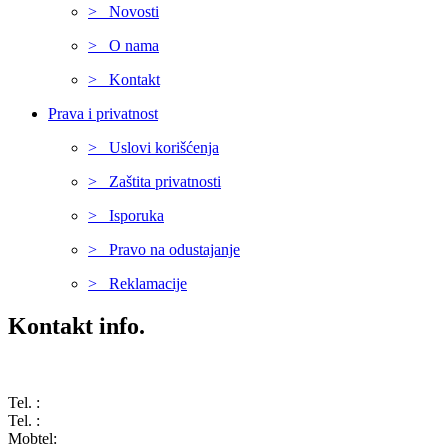
> Novosti
> O nama
> Kontakt
Prava i privatnost
> Uslovi korišćenja
> Zaštita privatnosti
> Isporuka
> Pravo na odustajanje
> Reklamacije
Kontakt info.
Karađorđeva 68, 76311 Dvorovi, Bosna i Hercegovina
Tel. :
(+387) 055 350 468
Tel. :
(+387) 055 351 355
Mobtel:
(+387) 065 664 554