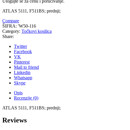
Ulogujte se za cenu i poručivanje.
ATLAS 5111, F511BS; prednji;
Compare
ŠIFRA:
'W50-116
Category:
Točkovi kosilica
Share:
Twitter
Facebook
VK
Pinterest
Mail to friend
Linkedin
Whatsapp
Skype
Opis
Recenzije (0)
ATLAS 5111, F511BS; prednji;
Reviews