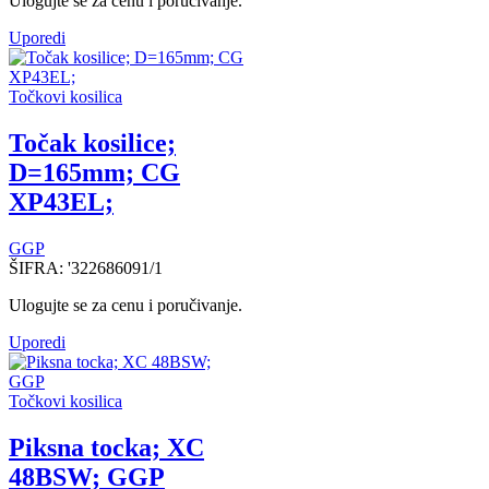
Ulogujte se za cenu i poručivanje.
Uporedi
Točkovi kosilica
Točak kosilice;
D=165mm; CG
XP43EL;
GGP
ŠIFRA:
'322686091/1
Ulogujte se za cenu i poručivanje.
Uporedi
Točkovi kosilica
Piksna tocka; XC
48BSW; GGP