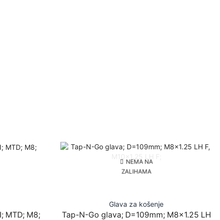
NEMA NA
ZALIHAMA
Glava za košenje
I; MTD; M8;
Tap-N-Go glava; D=109mm; M8x1.25 LH