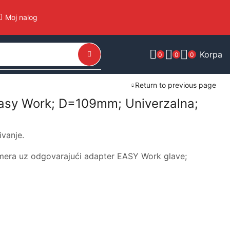
Moj nalog
Korpa
0
0
0
Return to previous page
asy Work; D=109mm; Univerzalna;
ivanje.
imera uz odgovarajući adapter EASY Work glave;