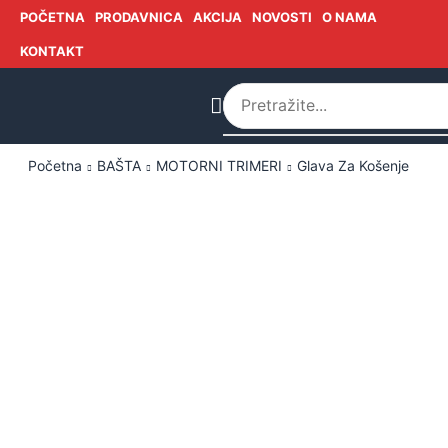
POČETNA
PRODAVNICA
AKCIJA
NOVOSTI
O NAMA
KONTAKT
Početna
BAŠTA
MOTORNI TRIMERI
Glava Za Košenje