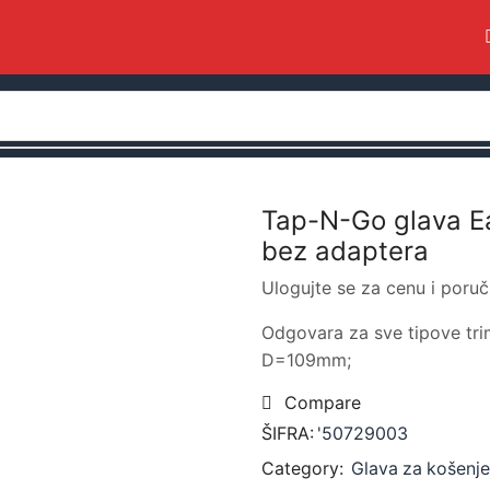
Tap-N-Go glava E
bez adaptera
Ulogujte se za cenu i poruč
Odgovara za sve tipove tr
D=109mm;
Compare
ŠIFRA:
'50729003
Category:
Glava za košenje