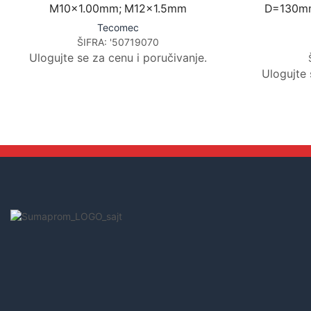
M10x1.00mm; M12x1.5mm
D=130mm
Tecomec
ŠIFRA:
'50719070
Ulogujte se za cenu i poručivanje.
Ulogujte 