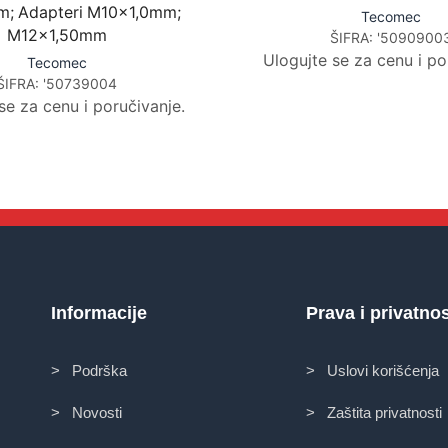
; Adapteri M10x1,0mm;
Tecomec
M12x1,50mm
ŠIFRA:
'5090900
Ulogujte se za cenu i po
Tecomec
ŠIFRA:
'50739004
se za cenu i poručivanje.
Informacije
Prava i privatno
> Podrška
> Uslovi korišćenja
> Novosti
> Zaštita privatnosti