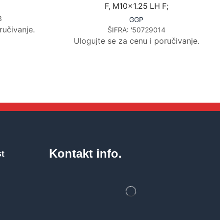
F, M10x1.25 LH F;
3
GGP
ručivanje.
ŠIFRA:
'50729014
Ulogujte se za cenu i poručivanje.
Kontakt info.
st