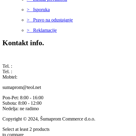
> Isporuka
> Pravo na odustajanje
> Reklamacije
Kontakt info.
Karađorđeva 68, 76311 Dvorovi, Bosna i Hercegovina
Tel. :
(+387) 055 350 468
Tel. :
(+387) 055 351 355
Mobtel:
(+387) 065 664 554
sumaprom@teol.net
Pon-Pet: 8:00 - 16:00
Subota: 8:00 - 12:00
Nedelja: ne radimo
Copyright © 2024, Šumaprom Commerce d.o.o.
Select at least 2 products
to compare