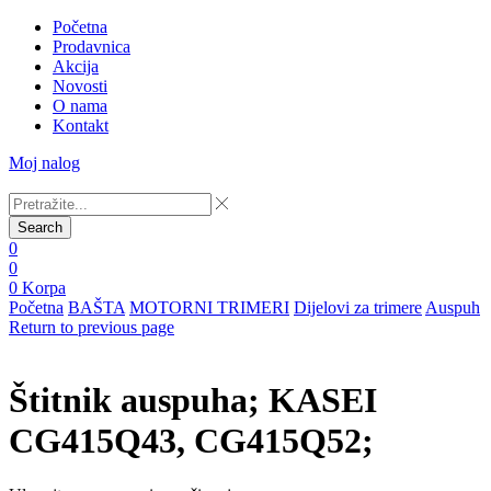
Početna
Prodavnica
Akcija
Novosti
O nama
Kontakt
Moj nalog
Search
0
0
0
Korpa
Početna
BAŠTA
MOTORNI TRIMERI
Dijelovi za trimere
Auspuh
Return to previous page
Štitnik auspuha; KASEI
CG415Q43, CG415Q52;