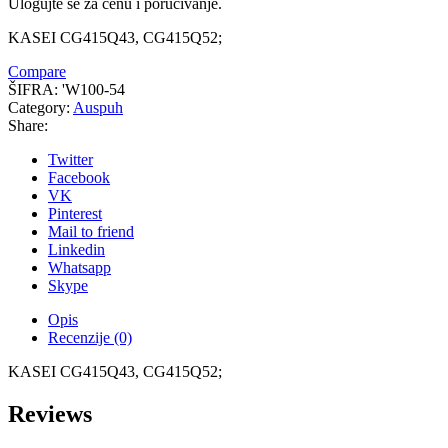
Ulogujte se za cenu i poručivanje.
KASEI CG415Q43, CG415Q52;
Compare
ŠIFRA:
'W100-54
Category:
Auspuh
Share:
Twitter
Facebook
VK
Pinterest
Mail to friend
Linkedin
Whatsapp
Skype
Opis
Recenzije (0)
KASEI CG415Q43, CG415Q52;
Reviews