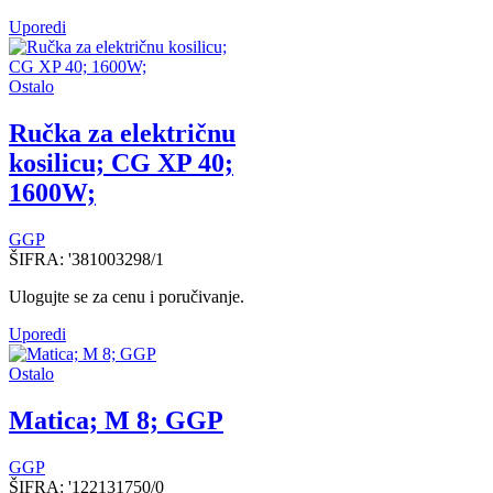
Uporedi
Ostalo
Ručka za električnu
kosilicu; CG XP 40;
1600W;
GGP
ŠIFRA:
'381003298/1
Ulogujte se za cenu i poručivanje.
Uporedi
Ostalo
Matica; M 8; GGP
GGP
ŠIFRA:
'122131750/0