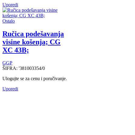
Uporedi
Ostalo
Ručica podešavanja
visine košenja; CG
XC 43B;
GGP
ŠIFRA:
'381003354/0
Ulogujte se za cenu i poručivanje.
Uporedi