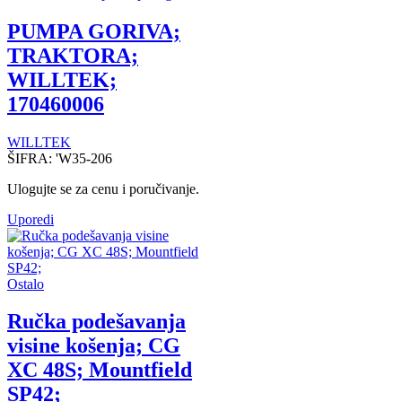
PUMPA GORIVA;
TRAKTORA;
WILLTEK;
170460006
WILLTEK
ŠIFRA:
'W35-206
Ulogujte se za cenu i poručivanje.
Uporedi
Ostalo
Ručka podešavanja
visine košenja; CG
XC 48S; Mountfield
SP42;