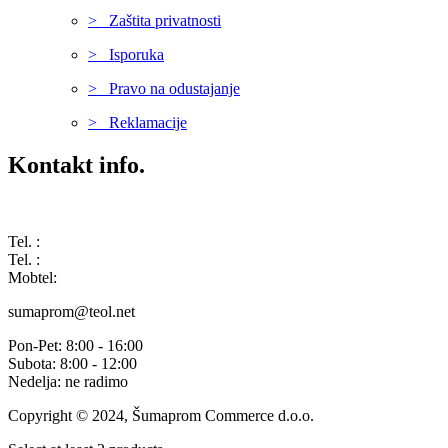
> Zaštita privatnosti
> Isporuka
> Pravo na odustajanje
> Reklamacije
Kontakt info.
Karađorđeva 68, 76311 Dvorovi, Bosna i Hercegovina
Tel. :
(+387) 055 350 468
Tel. :
(+387) 055 351 355
Mobtel:
(+387) 065 664 554
sumaprom@teol.net
Pon-Pet: 8:00 - 16:00
Subota: 8:00 - 12:00
Nedelja: ne radimo
Copyright © 2024, Šumaprom Commerce d.o.o.