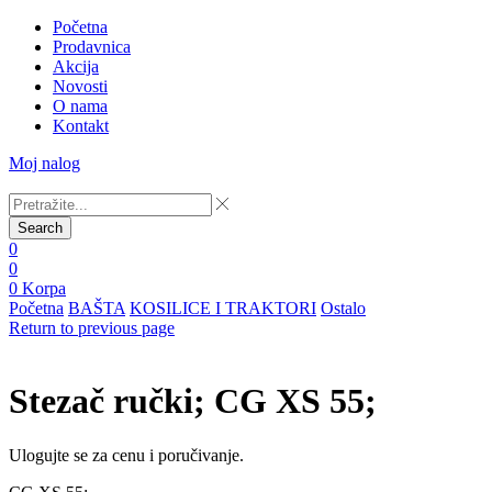
Početna
Prodavnica
Akcija
Novosti
O nama
Kontakt
Moj nalog
Search
0
0
0
Korpa
Početna
BAŠTA
KOSILICE I TRAKTORI
Ostalo
Return to previous page
Stezač ručki; CG XS 55;
Ulogujte se za cenu i poručivanje.