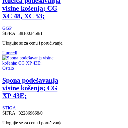
Ručica podešavanja
visine košenja; CG
XC 48, XC 53;
GGP
ŠIFRA:
'381003458/1
Ulogujte se za cenu i poručivanje.
Uporedi
Ostalo
Spona podešavanja
visine košenja; CG
XP 43E;
STIGA
ŠIFRA:
'322869668/0
Ulogujte se za cenu i poručivanje.