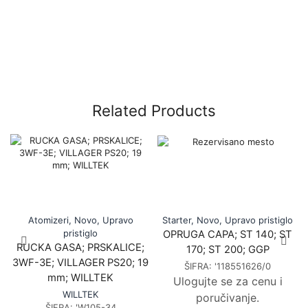
Related Products
Atomizeri
,
Novo
,
Upravo
Starter
,
Novo
,
Upravo pristiglo
pristiglo
OPRUGA CAPA; ST 140; ST
RUCKA GASA; PRSKALICE;
170; ST 200; GGP
3WF-3E; VILLAGER PS20; 19
ŠIFRA:
'118551626/0
mm; WILLTEK
Ulogujte se za cenu i
WILLTEK
poručivanje.
ŠIFRA:
'W105-34