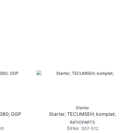
Starter
E 380; GGP
Starter; TECUMSEH; komplet;
RATIOPARTS
/0
ŠIFRA:
'007-512