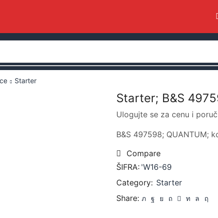
ice
Starter
Starter; B&S 497
Ulogujte se za cenu i poruč
B&S 497598; QUANTUM; ko
Compare
ŠIFRA:
'W16-69
Category:
Starter
Share: