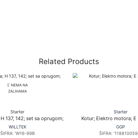
Related Products
NEMA NA
ZALIHAMA
Starter
Starter
 H 137, 142; set sa oprugom;
Kotur; Elektro motora; 
WILLTEK
GGP
ŠIFRA:
'W16-99B
ŠIFRA:
'118810059