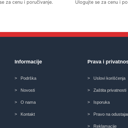
se za cenu i poručivanje.
Ulogujte se za cenu i po
Informacije
Prava i privatno
> Podrška
> Uslovi korišćenja
> Novosti
> Zaštita privatnosti
> O nama
> Isporuka
> Kontakt
> Pravo na odustaja
> Reklamacije