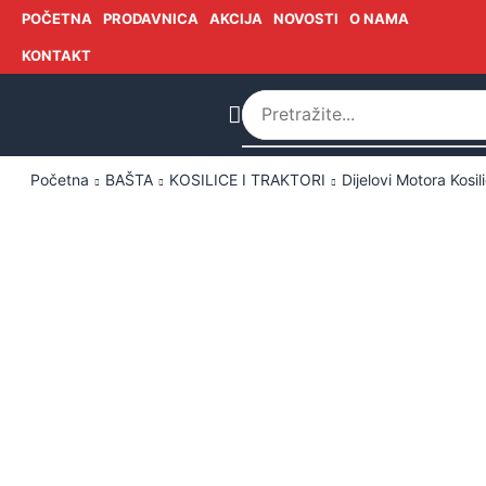
POČETNA
PRODAVNICA
AKCIJA
NOVOSTI
O NAMA
KONTAKT
Početna
BAŠTA
KOSILICE I TRAKTORI
Dijelovi Motora Kosil