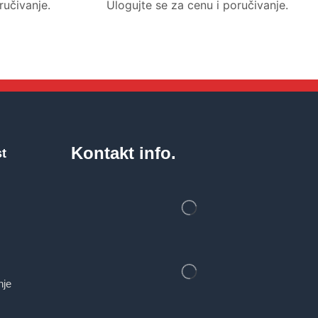
ručivanje.
Ulogujte se za cenu i poručivanje.
Kontakt info.
st
nje