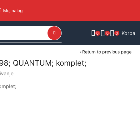
Moj nalog
Korpa
0
0
0
Return to previous page
598; QUANTUM; komplet;
ivanje.
mplet;