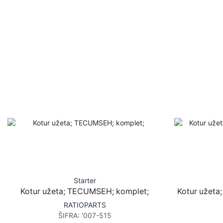
Starter
Kotur užeta; TECUMSEH; komplet;
Kotur užeta;
RATIOPARTS
ŠIFRA:
'007-515