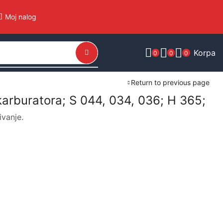
Moj nalog
Korpa
0
0
0
Return to previous page
karburatora; S 044, 034, 036; H 365;
ivanje.