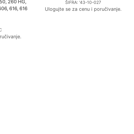
50, 260 HG,
ŠIFRA:
'43-10-027
606, 616, 616
Ulogujte se za cenu i poručivanje.
C
ručivanje.