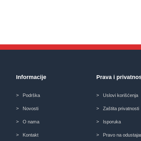
Informacije
Prava i privatno
> Podrška
> Uslovi korišćenja
> Novosti
> Zaštita privatnosti
> O nama
> Isporuka
> Kontakt
> Pravo na odustaja