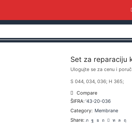
Set za reparaciju 
Ulogujte se za cenu i poruč
S 044, 034, 036; H 365;
Compare
ŠIFRA:
'43-20-036
Category:
Membrane
Share: