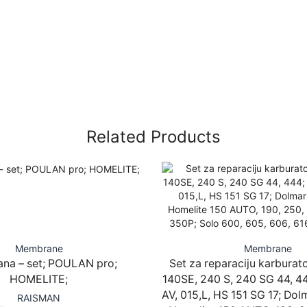
Related Products
Membrane
Membrane
na – set; POULAN pro;
Set za reparaciju karburato
HOMELITE;
140SE, 240 S, 240 SG 44, 44
AV, 015,L, HS 151 SG 17; Dolm
RAISMAN