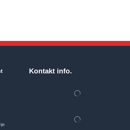
Kontakt info.
st
nje