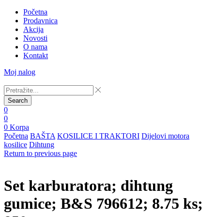
Početna
Prodavnica
Akcija
Novosti
O nama
Kontakt
Moj nalog
Search
0
0
0
Korpa
Početna
BAŠTA
KOSILICE I TRAKTORI
Dijelovi motora
kosilice
Dihtung
Return to previous page
Set karburatora; dihtung
gumice; B&S 796612; 8.75 ks;