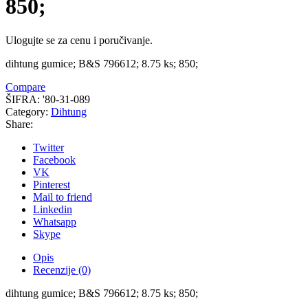
850;
Ulogujte se za cenu i poručivanje.
dihtung gumice; B&S 796612; 8.75 ks; 850;
Compare
ŠIFRA:
'80-31-089
Category:
Dihtung
Share:
Twitter
Facebook
VK
Pinterest
Mail to friend
Linkedin
Whatsapp
Skype
Opis
Recenzije (0)
dihtung gumice; B&S 796612; 8.75 ks; 850;