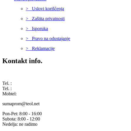
> Uslovi korišćenja
> Zaštita privatnosti
> Isporuka
> Pravo na odustajanje
> Reklamacije
Kontakt info.
Karađorđeva 68, 76311 Dvorovi, Bosna i Hercegovina
Tel. :
(+387) 055 350 468
Tel. :
(+387) 055 351 355
Mobtel:
(+387) 065 664 554
sumaprom@teol.net
Pon-Pet: 8:00 - 16:00
Subota: 8:00 - 12:00
Nedelja: ne radimo