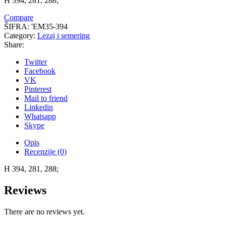
H 394, 281, 288;
Compare
ŠIFRA:
'EM35-394
Category:
Lezaj i semering
Share:
Twitter
Facebook
VK
Pinterest
Mail to friend
Linkedin
Whatsapp
Skype
Opis
Recenzije (0)
H 394, 281, 288;
Reviews
There are no reviews yet.