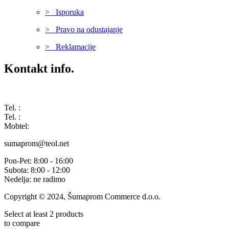
> Isporuka
> Pravo na odustajanje
> Reklamacije
Kontakt info.
Karađorđeva 68, 76311 Dvorovi, Bosna i Hercegovina
Tel. :
(+387) 055 350 468
Tel. :
(+387) 055 351 355
Mobtel:
(+387) 065 664 554
sumaprom@teol.net
Pon-Pet: 8:00 - 16:00
Subota: 8:00 - 12:00
Nedelja: ne radimo
Copyright © 2024, Šumaprom Commerce d.o.o.
Select at least 2 products
to compare