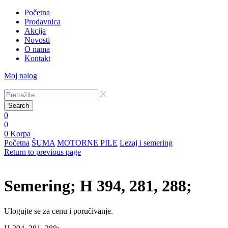
Početna
Prodavnica
Akcija
Novosti
O nama
Kontakt
Moj nalog
Search
0
0
0
Korpa
Početna
ŠUMA
MOTORNE PILE
Lezaj i semering
Return to previous page
Semering; H 394, 281, 288;
Ulogujte se za cenu i poručivanje.