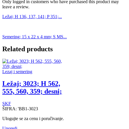
Only logged in customers who have purchased this product may
leave a review.
Ležaj; H 136, 137, 141; P 351;...
Semering; 15 x 22 x 4 mm; S MS...
Related products
Lezaj i semering
Ležaj; 3023; H 562,
555, 560, 359; desni;
SKF
ŠIFRA:
'BB1-3023
Ulogujte se za cenu i poručivanje.
Uporedi