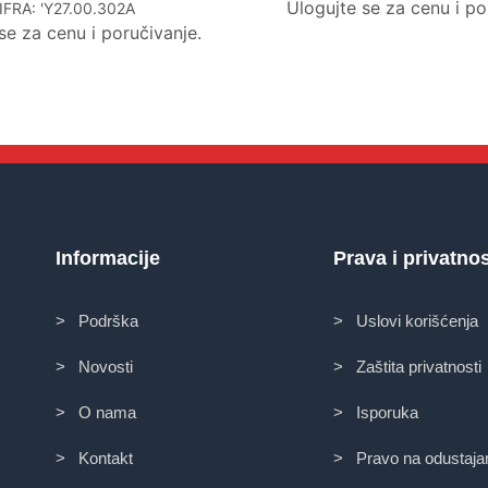
Ulogujte se za cenu i po
IFRA:
'Y27.00.302A
se za cenu i poručivanje.
Informacije
Prava i privatno
> Podrška
> Uslovi korišćenja
> Novosti
> Zaštita privatnosti
> O nama
> Isporuka
> Kontakt
> Pravo na odustaja