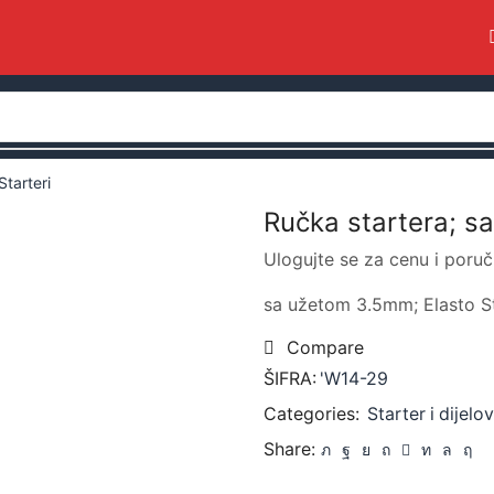
Starteri
Ručka startera; s
Ulogujte se za cenu i poruč
sa užetom 3.5mm; Elasto S
Compare
ŠIFRA:
'W14-29
Categories:
Starter i dijelo
Share: