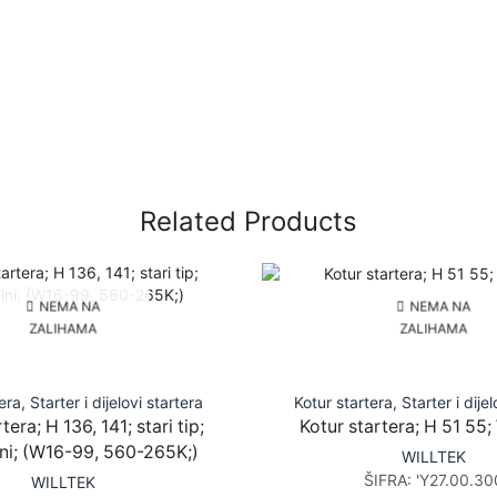
Related Products
NEMA NA
NEMA NA
ZALIHAMA
ZALIHAMA
tera
,
Starter i dijelovi startera
Kotur startera
,
Starter i dije
tera; H 136, 141; stari tip;
Kotur startera; H 51 55
ni; (W16-99, 560-265K;)
WILLTEK
ŠIFRA:
'Y27.00.30
WILLTEK