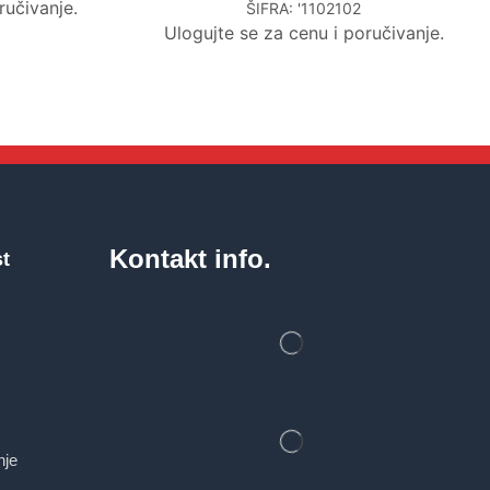
ručivanje.
ŠIFRA:
'1102102
Ulogujte se za cenu i poručivanje.
Kontakt info.
st
nje