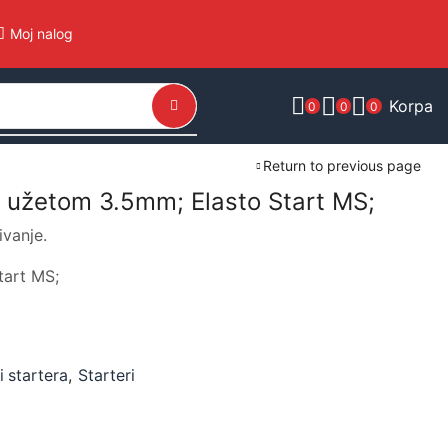
Moj nalog
Korpa
0
0
0
Return to previous page
a užetom 3.5mm; Elasto Start MS;
ivanje.
tart MS;
vi startera
,
Starteri