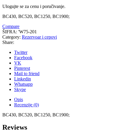
Ulogujte se za cenu i poručivanje.
BC430, BC520, BC1250, BC1900;
Compare
ŠIFRA:
'W75-201
Category:
Rezervoar i cepovi
Share:
Twitter
Facebook
VK
Pinterest
Mail to friend
Linkedin
Whatsapp
Skype
Opis
Recenzije (0)
BC430, BC520, BC1250, BC1900;
Reviews