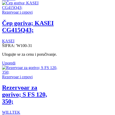
Rezervoar i cepovi
Čep goriva; KASEI
CG415Q43;
KASEI
ŠIFRA:
'W100-31
Ulogujte se za cenu i poručivanje.
Uporedi
Rezervoar i cepovi
Rezervoar za
gorivo; S FS 120,
350;
WILLTEK