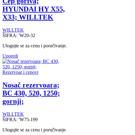
Čep goriva;
HYUNDAI HY X55,
X33; WILLTEK
WILLTEK
ŠIFRA:
'W20-32
Ulogujte se za cenu i poručivanje.
Uporedi
Rezervoar i cepovi
Nosač rezervoara;
BC 430, 520, 1250;
gornji;
WILLTEK
ŠIFRA:
'W75-199
Ulogujte se za cenu i poručivanje.