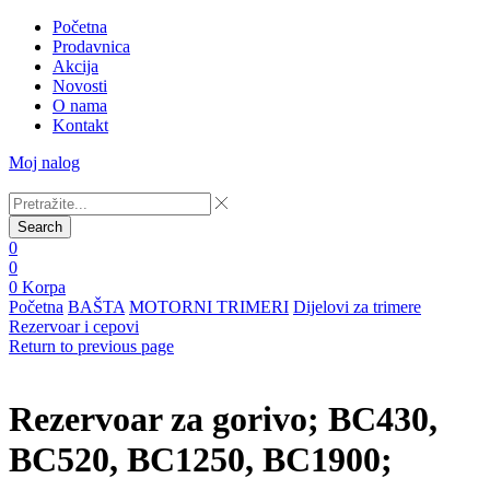
Početna
Prodavnica
Akcija
Novosti
O nama
Kontakt
Moj nalog
Search
0
0
0
Korpa
Početna
BAŠTA
MOTORNI TRIMERI
Dijelovi za trimere
Rezervoar i cepovi
Return to previous page
Rezervoar za gorivo; BC430,
BC520, BC1250, BC1900;