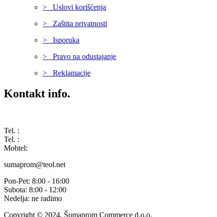
> Uslovi korišćenja
> Zaštita privatnosti
> Isporuka
> Pravo na odustajanje
> Reklamacije
Kontakt info.
Karađorđeva 68, 76311 Dvorovi, Bosna i Hercegovina
Tel. :
(+387) 055 350 468
Tel. :
(+387) 055 351 355
Mobtel:
(+387) 065 664 554
sumaprom@teol.net
Pon-Pet: 8:00 - 16:00
Subota: 8:00 - 12:00
Nedelja: ne radimo
Copyright © 2024, Šumaprom Commerce d.o.o.