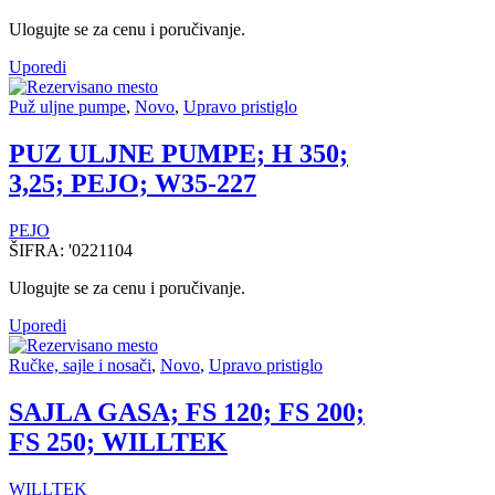
Ulogujte se za cenu i poručivanje.
Uporedi
Puž uljne pumpe
,
Novo
,
Upravo pristiglo
PUZ ULJNE PUMPE; H 350;
3,25; PEJO; W35-227
PEJO
ŠIFRA:
'0221104
Ulogujte se za cenu i poručivanje.
Uporedi
Ručke, sajle i nosači
,
Novo
,
Upravo pristiglo
SAJLA GASA; FS 120; FS 200;
FS 250; WILLTEK
WILLTEK