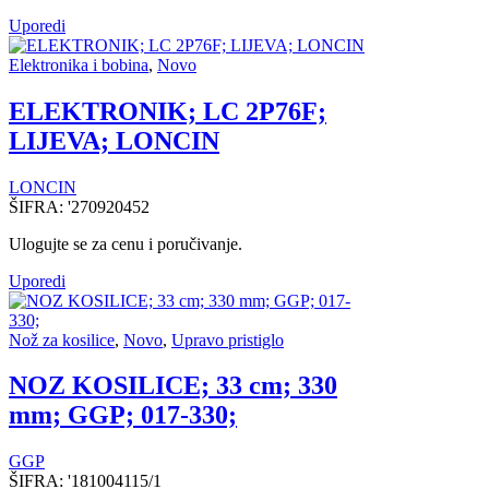
Uporedi
Elektronika i bobina
,
Novo
ELEKTRONIK; LC 2P76F;
LIJEVA; LONCIN
LONCIN
ŠIFRA:
'270920452
Ulogujte se za cenu i poručivanje.
Uporedi
Nož za kosilice
,
Novo
,
Upravo pristiglo
NOZ KOSILICE; 33 cm; 330
mm; GGP; 017-330;
GGP
ŠIFRA:
'181004115/1