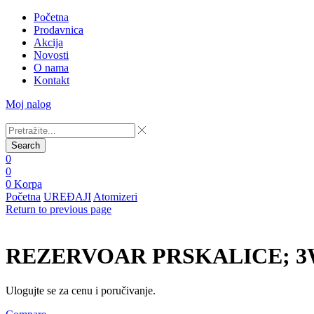
Početna
Prodavnica
Akcija
Novosti
O nama
Kontakt
Moj nalog
Search
0
0
0
Korpa
Početna
UREĐAJI
Atomizeri
Return to previous page
REZERVOAR PRSKALICE; 3W
Ulogujte se za cenu i poručivanje.