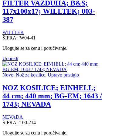
FILTER VAZDUHA; B&S;
117x100x17; WILLTEK; 003-
387
WILLTEK
ŠIFRA:
'W04-41
Ulogujte se za cenu i poručivanje.
Uporedi
Novo
,
Nož za kosilice
,
Upravo pristiglo
NOZ KOSILICE; EINHELL;
44 cm; 440 mm; BG-EM; 1643 /
1743; NEVADA
NEVADA
ŠIFRA:
'100-214
Ulogujte se za cenu i poručivanje.