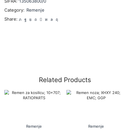
ŠIFRA:
'135063800/0
Category:
Remenje
Share:
Related Products
Remenje
Remenje