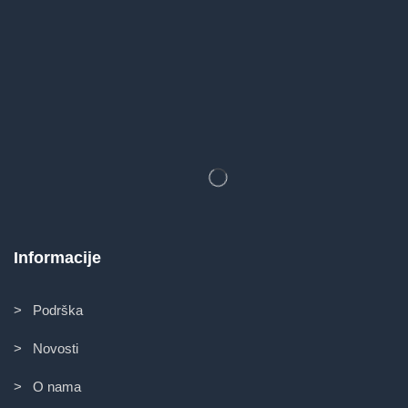
Informacije
> Podrška
> Novosti
> O nama