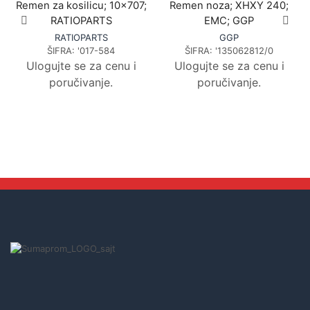
Remen za kosilicu; 10×707;
Remen noza; XHXY 240;
RATIOPARTS
EMC; GGP
RATIOPARTS
GGP
ŠIFRA:
'017-584
ŠIFRA:
'135062812/0
Ulogujte se za cenu i
Ulogujte se za cenu i
poručivanje.
poručivanje.