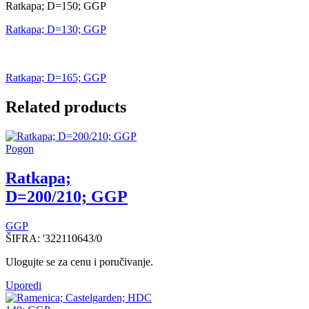
Ratkapa; D=150; GGP
Ratkapa; D=130; GGP
Ratkapa; D=165; GGP
Related products
Pogon
Ratkapa;
D=200/210; GGP
GGP
ŠIFRA:
'322110643/0
Ulogujte se za cenu i poručivanje.
Uporedi