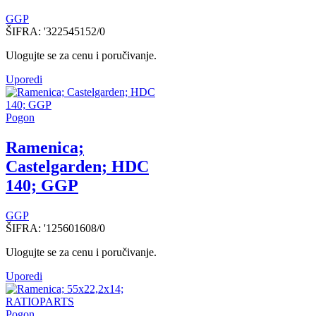
GGP
ŠIFRA:
'322545152/0
Ulogujte se za cenu i poručivanje.
Uporedi
Pogon
Ramenica;
Castelgarden; HDC
140; GGP
GGP
ŠIFRA:
'125601608/0
Ulogujte se za cenu i poručivanje.
Uporedi
Pogon