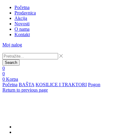
Početna
Prodavnica
Akcija
Novosti
O nama
Kontakt
Moj nalog
Search
0
0
0
Korpa
Početna
BAŠTA
KOSILICE I TRAKTORI
Pogon
Return to previous page