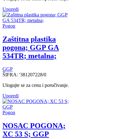
Uporedi
Pogon
Zaštitna plastika
pogona; GGP GA
534TR; metalna;
GGP
ŠIFRA:
'381207228/0
Ulogujte se za cenu i poručivanje.
Uporedi
Pogon
NOSAC POGONA;
XC 53 S; GGP