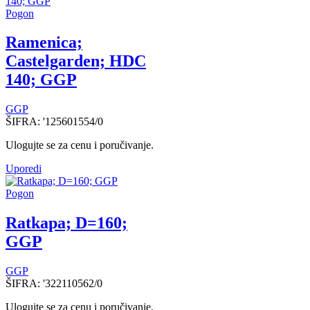
Pogon
Ramenica;
Castelgarden; HDC
140; GGP
GGP
ŠIFRA:
'125601554/0
Ulogujte se za cenu i poručivanje.
Uporedi
Pogon
Ratkapa; D=160;
GGP
GGP
ŠIFRA:
'322110562/0
Ulogujte se za cenu i poručivanje.