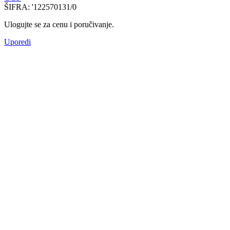
ŠIFRA:
'122570131/0
Ulogujte se za cenu i poručivanje.
Uporedi