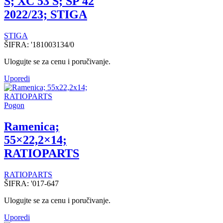
S; XC 53 S; SP 42
2022/23; STIGA
STIGA
ŠIFRA:
'181003134/0
Ulogujte se za cenu i poručivanje.
Uporedi
Pogon
Ramenica;
55×22,2×14;
RATIOPARTS
RATIOPARTS
ŠIFRA:
'017-647
Ulogujte se za cenu i poručivanje.
Uporedi