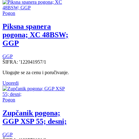
Pogon
Piksna spanera
pogona; XC 48BSW;
GGP
GGP
ŠIFRA:
'122041957/1
Ulogujte se za cenu i poručivanje.
Uporedi
Pogon
Zupčanik pogona;
GGP XSP 55; desni;
GGP