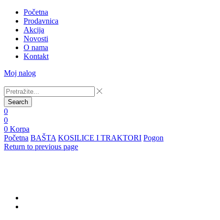
Početna
Prodavnica
Akcija
Novosti
O nama
Kontakt
Moj nalog
Search
0
0
0
Korpa
Početna
BAŠTA
KOSILICE I TRAKTORI
Pogon
Return to previous page