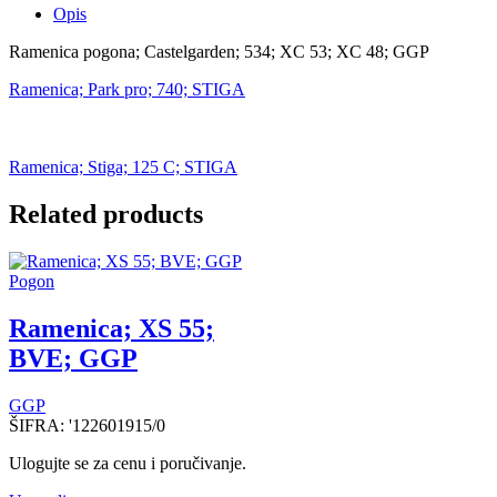
Opis
Ramenica pogona; Castelgarden; 534; XC 53; XC 48; GGP
Ramenica; Park pro; 740; STIGA
Ramenica; Stiga; 125 C; STIGA
Related products
Pogon
Ramenica; XS 55;
BVE; GGP
GGP
ŠIFRA:
'122601915/0
Ulogujte se za cenu i poručivanje.