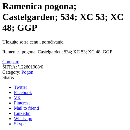
Ramenica pogona;
Castelgarden; 534; XC 53; XC
48; GGP
Ulogujte se za cenu i poručivanje.
Ramenica pogona; Castelgarden; 534; XC 53; XC 48; GGP
Compare
ŠIFRA:
'122601908/0
Category:
Pogon
Share:
Twitter
Facebook
VK
Pinterest
Mail to friend
Linkedin
Whatsapp
Skype