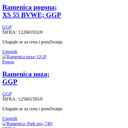
Ramenica pogona;
XS 55 BVWE; GGP
GGP
ŠIFRA:
'122601932/0
Ulogujte se za cenu i poručivanje.
Uporedi
Pogon
Ramenica noza;
GGP
GGP
ŠIFRA:
'125601595/0
Ulogujte se za cenu i poručivanje.
Uporedi