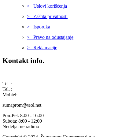
> Uslovi korišćenja
> Zaštita privatnosti
> Isporuka
> Pravo na odustajanje
> Reklamacije
Kontakt info.
Karađorđeva 68, 76311 Dvorovi, Bosna i Hercegovina
Tel. :
(+387) 055 350 468
Tel. :
(+387) 055 351 355
Mobtel:
(+387) 065 664 554
sumaprom@teol.net
Pon-Pet: 8:00 - 16:00
Subota: 8:00 - 12:00
Nedelja: ne radimo
Copyright © 2024, Šumaprom Commerce d.o.o.