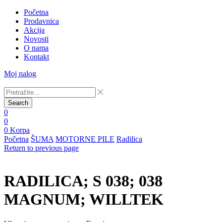
Početna
Prodavnica
Akcija
Novosti
O nama
Kontakt
Moj nalog
Search
0
0
0
Korpa
Početna
ŠUMA
MOTORNE PILE
Radilica
Return to previous page
RADILICA; S 038; 038
MAGNUM; WILLTEK