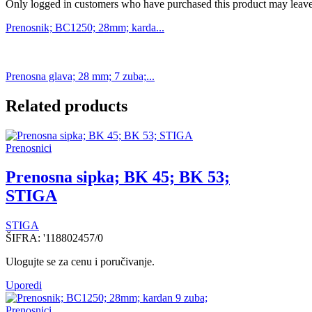
Only logged in customers who have purchased this product may leave
Prenosnik; BC1250; 28mm; karda...
Prenosna glava; 28 mm; 7 zuba;...
Related products
Prenosnici
Prenosna sipka; BK 45; BK 53;
STIGA
STIGA
ŠIFRA:
'118802457/0
Ulogujte se za cenu i poručivanje.
Uporedi
Prenosnici