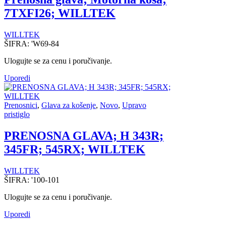
7TXFI26; WILLTEK
WILLTEK
ŠIFRA:
'W69-84
Ulogujte se za cenu i poručivanje.
Uporedi
Prenosnici
,
Glava za košenje
,
Novo
,
Upravo
pristiglo
PRENOSNA GLAVA; H 343R;
345FR; 545RX; WILLTEK
WILLTEK
ŠIFRA:
'100-101
Ulogujte se za cenu i poručivanje.
Uporedi