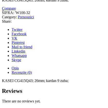
KASEI CG415Q43; 26mm; kardan 9 zuba;
Compare
ŠIFRA:
'W100-32
Category:
Prenosnici
Share:
Twitter
Facebook
VK
Pinterest
Mail to friend
Linkedin
Whatsapp
Skype
Opis
Recenzije (0)
KASEI CG415Q43; 26mm; kardan 9 zuba;
Reviews
There are no reviews yet.