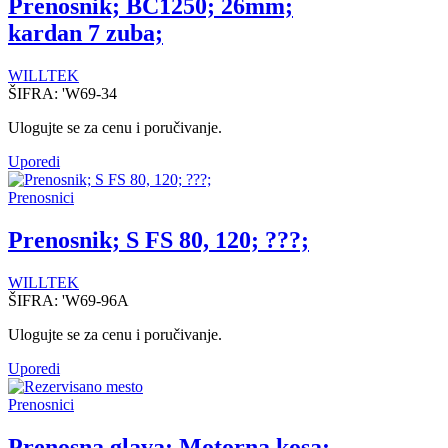
Prenosnik; BC1250; 26mm;
kardan 7 zuba;
WILLTEK
ŠIFRA:
'W69-34
Ulogujte se za cenu i poručivanje.
Uporedi
Prenosnici
Prenosnik; S FS 80, 120; ???;
WILLTEK
ŠIFRA:
'W69-96A
Ulogujte se za cenu i poručivanje.
Uporedi
Prenosnici
Prenosna glava; Motorna kosa;