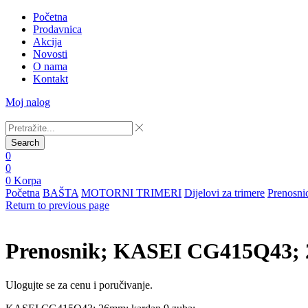
Početna
Prodavnica
Akcija
Novosti
O nama
Kontakt
Moj nalog
Search
0
0
0
Korpa
Početna
BAŠTA
MOTORNI TRIMERI
Dijelovi za trimere
Prenosni
Return to previous page
Prenosnik; KASEI CG415Q43; 
Ulogujte se za cenu i poručivanje.